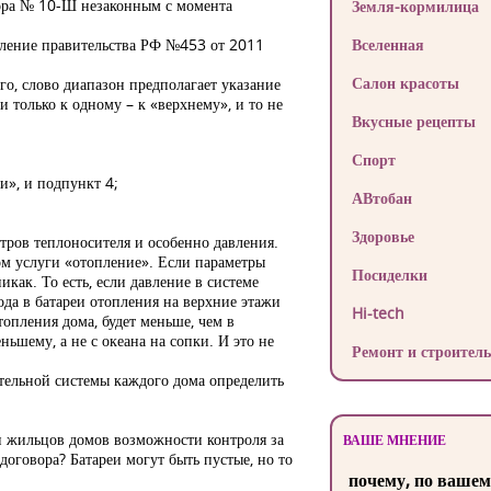
овора № 10-Ш незаконным с момента
Земля-кормилица
овление правительства РФ №453 от 2011
Вселенная
Салон красоты
го, слово диапазон предполагает указание
 только к одному – к «верхнему», и то не
Вкусные рецепты
Спорт
и», и подпункт 4;
АВтобан
Здоровье
тров теплоносителя и особенно давления.
ом услуги «отопление». Если параметры
Посиделки
как. То есть, если давление в системе
вода в батареи отопления на верхние этажи
Hi-tech
топления дома, будет меньше, чем в
еньшему, а не с океана на сопки. И это не
Ремонт и строитель
тельной системы каждого дома определить
 жильцов домов возможности контроля за
ВАШЕ МНЕНИЕ
договора? Батареи могут быть пустые, но то
почему, по вашем