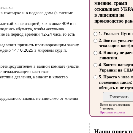
мнению, трамп
стышка.
отказывает УКР
 кочегарке и в подвале дома (в системе
в лицензии на
производство рак
алитый канализацией, как в доме 409 в п.
подпись «бумагу», чтобы «огульно»
1. Уважает Путин
ие за период времени 12-24 часа, то есть
2. Боится увелич
 надлежит признать противоречащим закону
эскалацию конфл
рждено 14.10.2025 в мировом суде п.
3. Никому не дает
лицензии.
4. Боится нападе
лотенцесушителем в ванной комнате (власти
Украины на СШ
е ненадлежащего качества».
тствие давления, а значит и качество
5. Просто у него 
поведения такая:
обещать и не сдел
едерального закона, не зависимо от мнения
Всего проголосовало
1 человек
Прошлые опросы
Наши проект