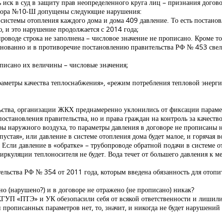
ть иск в суд в защиту прав неопределенного круга лиц – признания дог
говора №10-Ш допущены следующие нарушения:
я системы отопления каждого дома и дома 409 давление. То есть постан
аю, и это нарушение продолжается с 2014 года;
проводе строка не заполнена – числовое значение не прописано. Кроме то
основанно и в противоречие постановлению правительства РФ № 453 свели
описано их величины – числовые значения;
араметры качества теплоснабжения», «режим потребления тепловой энерги
льства, организации ЖКХ преднамеренно уклонились от фиксации параме
остановления правительства, но и права граждан на контроль за качеств
 наружного воздуха, то параметры давления в договоре не прописаны ни
«пустая», или давление в системе отопления дома будет малое, и горячая 
? Если давление в «обратке» – трубопроводе обратной подачи в системе о
 циркуляции теплоносителя не будет. Вода течет от большего давления к м
ельства РФ № 354 от 2011 года, которым введена обязанность для отопи
о (нарушено?) и в договоре не отражено (не прописано) никак?
ГУП «ПТЭ» и УК обезопасили себя от всякой ответственности и лишили
 прописанных параметров нет, то, значит, и никогда не будет нарушений 