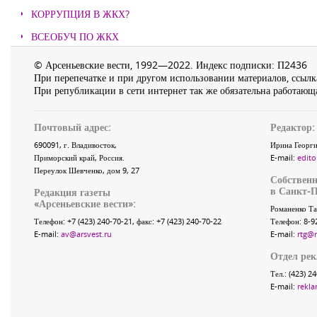
КОРРУПЦИЯ В ЖКХ?
ВСЕОБУЧ ПО ЖКХ
© Арсеньевские вести, 1992—2022. Индекс подписки: П2436
При перепечатке и при другом использовании материалов, ссылка
При републикации в сети интернет так же обязательна работающа
Почтовый адрес:
Редактор:
690091
, г.
Владивосток
,
Ирина Георги
Приморский край
,
Россия
.
E-mail:
edito
Переулок Шевченко
, дом 9, 27
Собственн
в Санкт-П
Редакция газеты
«
Арсеньевские вести
»:
Романенко Та
Телефон:
+7 (423) 240-70-21
, факс:
+7 (423) 240-70-22
Телефон: 8-9
E-mail:
av@arsvest.ru
E-mail:
rtg@
Отдел ре
Тел.: (423) 2
E-mail:
rekla