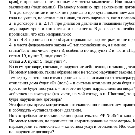
края), и признать его незаконным с момента заключения. Или пода
заключения (подписания). По моему мнению, при заключении до
1. в договоре нигде и никак не прописано про «установленное» дл
года не учтено, не исполнено никак, то есть нарушено, как я полаг
2. в договоре, в п. 2.1.1, про диапазон давления в подающем трубо
двух параметров: и «нижнего», и «верхнего». В договоре это необ
прописали, что есть неправильно;
3. в п.4.3. прописано про «Гарантированные параметры», но не пр
4. в части федерального закона «О теплоснабжении», а именно:
статья15, в том числе пункт 8, особенно по подпункт 2 в части «П
статья 19, пункт 7, подпункт 2;
статья 20, пункт 5, подпункт 4.
Во всем договоре, считакю, в нарушение действующего законодате
По моему мнению, таким образом они не только нарушают законы, п
температуры теплоносителя прописаны в зависимости от температуры
отопления дома будет «0» (ноль) – и система отопления дома будет 
просто не будет поступать – то и это не будет нарушением договора
«обратке» на кочегарке (так часто, на мой взгляд, в п. Шкотово), то
будет нарушением договора?
Эти факторы предусмотрительно отсекаются постановлением правит
и соблюдать «установленное» давление.
Но это требование постановления правительства РФ № 354 отклонен
По моему мнению, не прописавши «гарантированные параметры», К
параметрами теплоносителя – качеством услуги отопления. Ибо если
не нарушение договора?