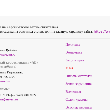
 на «Арсеньевские вести» обязательна.
я ссылка на оригинал статьи, или на главную страницу сайта:
https://w
Политика
евна Гребнёва,
Экономика
r@arsvest.ru
Защита прав
ый корреспондент «АВ»
етербурге:
ЖКХ
тьяна Гаврииловна,
Письма читателей
21-765-5754,
narod.ru
Земля-кормилица
кламы:
Вселенная
40-70-21, факс: (423) 240-70-22
Салон красоты
ma@arsvest.ru
Вкусные рецепты