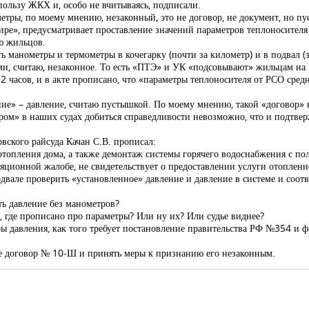
 пользу ЖКХ и, особо не вчитываясь, подписали.
тры, по моему мнению, незаконный, это не договор, не документ, но пу
е», предусматривает проставление значений параметров теплоносителя в
ю жильцов.
 манометры и термометры в кочегарку (почти за километр) и в подвал (з
ми, считаю, незаконное. То есть «ПТЭ» и УК «подсовывают» жильцам на 
 часов, и в акте прописано, что «параметры теплоносителя от РСО средн
ние» – давление, считаю пустышкой. По моему мнению, такой «договор»
ором» в наших судах добиться справедливости невозможно, что и подтве
вского райсуда Качан С.В. прописал:
отопления дома, а также демонтаж системы горячего водоснабжения с по
ляционной жалобе, не свидетельствует о предоставлении услуги отоплени
двале проверить «установленное» давление и давление в системе и соотве
ть давление без манометров?
, где прописано про параметры? Или ну их? Или судье виднее?
ы давления, как того требует постановление правительства РФ №354 и ф
е договор № 10-Ш и принять меры к признанию его незаконным.