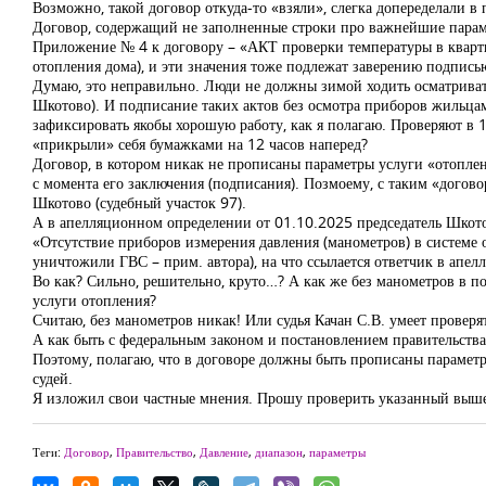
Возможно, такой договор откуда-то «взяли», слегка допеределали в
Договор, содержащий не заполненные строки про важнейшие параме
Приложение № 4 к договору – «АКТ проверки температуры в квартир
отопления дома), и эти значения тоже подлежат заверению подпись
Думаю, это неправильно. Люди не должны зимой ходить осматривать
Шкотово). И подписание таких актов без осмотра приборов жильца
зафиксировать якобы хорошую работу, как я полагаю. Проверяют в 12
«прикрыли» себя бумажками на 12 часов наперед?
Договор, в котором никак не прописаны параметры услуги «отопле
с момента его заключения (подписания). Позмоему, с таким «догов
Шкотово (судебный участок 97).
А в апелляционном определении от 01.10.2025 председатель Шкото
«Отсутствие приборов измерения давления (манометров) в системе 
уничтожили ГВС – прим. автора), на что ссылается ответчик в апел
Во как? Сильно, решительно, круто…? А как же без манометров в по
услуги отопления?
Считаю, без манометров никак! Или судья Качан С.В. умеет проверя
А как быть с федеральным законом и постановлением правительства
Поэтому, полагаю, что в договоре должны быть прописаны параметр
судей.
Я изложил свои частные мнения. Прошу проверить указанный выш
Теги:
Договор
,
Правительство
,
Давление
,
диапазон
,
параметры