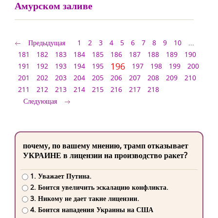
Амурском заливе
Предыдущая
1
2
3
4
5
6
7
8
9
10
...
181
182
183
184
185
186
187
188
189
190
196
191
192
193
194
195
197
198
199
200
201
202
203
204
205
206
207
208
209
210
211
212
213
214
215
216
217
218
Следующая
почему, по вашему мнению, трамп отказывает
УКРАИНЕ в лицензии на производство ракет?
1. Уважает Путина.
2. Боится увеличить эскалацию конфликта.
3. Никому не дает такие лицензии.
4. Боится нападения Украины на США