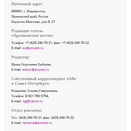
Почтовый адрес:
690091
, г.
Владивосток
,
Приморский край
,
Россия
.
Переулок Шевченко
, дом 9, 27
Редакция газеты
«
Арсеньевские вести
»:
Телефон:
+7 (423) 240-70-21
, факс:
+7 (423) 240-70-22
E-mail:
av@arsvest.ru
Редактор:
Ирина Георгиевна Гребнёва,
E-mail:
editor@arsvest.ru
Собственный корреспондент «АВ»
в Санкт-Петербурге:
Романенко Татьяна Гаврииловна,
Телефон: 8-921-765-5754,
E-mail:
rtg@narod.ru
Отдел рекламы:
Тел.: (423) 240-70-21, факс: (423) 240-70-22
E-mail:
reklama@arsvest.ru