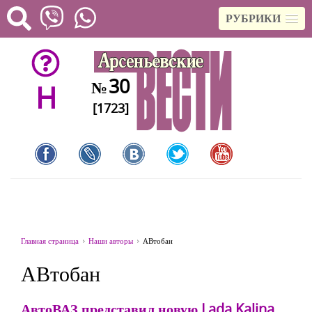
РУБРИКИ
30
№
H
[1723]
Главная страница
Наши авторы
АВтобан
АВтобан
АвтоВАЗ представил новую Lada Kalina