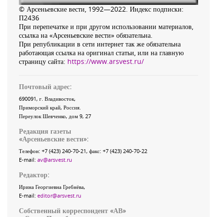
© Арсеньевские вести, 1992—2022. Индекс подписки:
П2436
При перепечатке и при другом использовании материалов,
ссылка на «Арсеньевские вести» обязательна.
При републикации в сети интернет так же обязательна
работающая ссылка на оригинал статьи, или на главную
страницу сайта:
https://www.arsvest.ru/
Почтовый адрес:
690091
, г.
Владивосток
,
Приморский край
,
Россия
.
Переулок Шевченко
, дом 9, 27
Редакция газеты
«
Арсеньевские вести
»:
Телефон:
+7 (423) 240-70-21
, факс:
+7 (423) 240-70-22
E-mail:
av@arsvest.ru
Редактор:
Ирина Георгиевна Гребнёва,
E-mail:
editor@arsvest.ru
Собственный корреспондент «АВ»