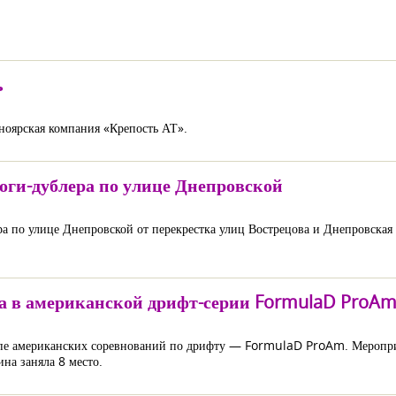
ь
ноярская компания «Крепость АТ».
роги-дублера по улице Днепровской
ера по улице Днепровской от перекрестка улиц Вострецова и Днепровская
а в американской дрифт-серии FormulaD ProA
тапе американских соревнований по дрифту — FormulaD ProAm. Меропри
на заняла 8 место.