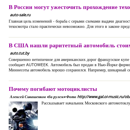
В России могут ужесточить прохождение тех
auto-sale.ru
Главная цель изменений - борьба с серыми схемами выдачи диагнос
техосмотра стало практически невозможно. Для этого в законе пред
В США нашли раритетный автомобиль стоим
auto.tut.by
Совершенно нетипичное для американских дорог французское купе F
сообщает AUTOWEEK. Автомобиль был продан в Нью-Йорке фирмой 
Миннесоты автомобиль хорошо сохранился. Например, шикарный сер
Почему погибают мотоциклисты
Алексей Сивашенков «За рулем» Фото http://www.gal.oi-music.ru/ob/
Рассказывает начальник Московского автомоток