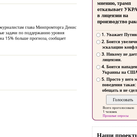
мнению, трамп
отказывает УКР
в лицензии на
производство рак
 журналистам глава Минпромторга Денис
вные задачи по поддержанию уровня
1. Уважает Путин
 на 15% больше прогноза, сообщает
2. Боится увелич
эскалацию конфл
3. Никому не дает
лицензии.
4. Боится нападе
Украины на СШ
5. Просто у него 
поведения такая:
обещать и не сдел
Всего проголосовало
1 человек
Прошлые опросы
Наши проект