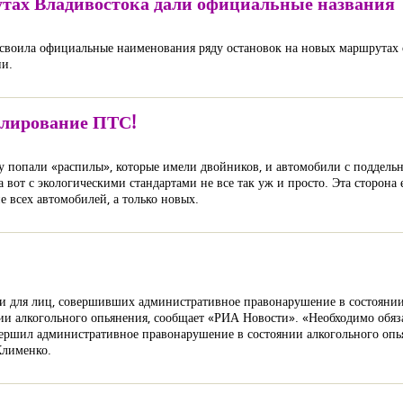
тах Владивостока дали официальные названия
своила официальные наименования ряду остановок на новых маршрутах 
ии.
улирование ПТС!
у попали «распилы», которые имели двойников, и автомобили с поддель
а вот с экологическими стандартами не все так уж и просто. Эта сторона
не всех автомобилей, а только новых.
ги для лиц, совершивших административное правонарушение в состоянии 
янии алкогольного опьянения, сообщает «РИА Новости». «Необходимо обяз
ершил административное правонарушение в состоянии алкогольного опья
 Клименко.