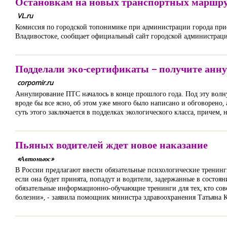
Остановкам на новых транспортных маршру
VL.ru
Комиссия по городской топонимике при администрации города при
Владивостоке, сообщает официальный сайт городской администрац
Подделали эко-сертификаты – получите анн
corpomir.ru
Аннулирование ПТС началось в конце прошлого года. Под эту волн
вроде бы все ясно, об этом уже много было написано и обговорено, 
суть этого заключается в подделках экологического класса, причем, 
Пьяных водителей ждет новое наказание
«Автоньюс»
В России предлагают ввести обязательные психологические тренин
если она будет принята, попадут и водители, задержанные в состо
обязательные информационно-обучающие тренинги для тех, кто сов
болезни», - заявила помощник министра здравоохранения Татьяна