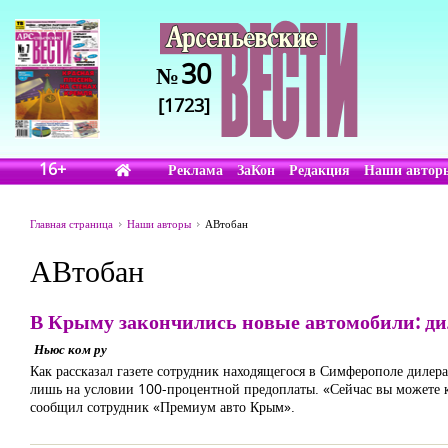
30
№
[1723]
16+
Реклама
ЗаКон
Редакция
Наши автор
Главная страница
Наши авторы
АВтобан
АВтобан
В Крыму закончились новые автомобили: дил
Ньюс ком ру
Как рассказал газете сотрудник находящегося в Симферополе дилер
лишь на условии 100-процентной предоплаты. «Сейчас вы можете ку
сообщил сотрудник «Премиум авто Крым».