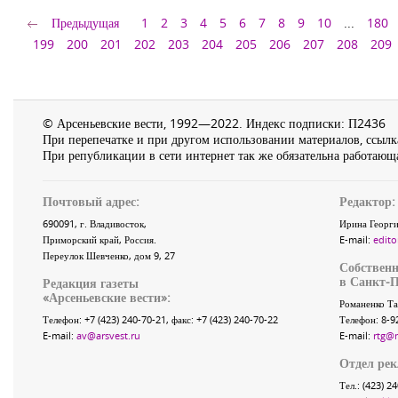
Предыдущая
1
2
3
4
5
6
7
8
9
10
...
180
199
200
201
202
203
204
205
206
207
208
209
© Арсеньевские вести, 1992—2022. Индекс подписки: П2436
При перепечатке и при другом использовании материалов, ссылка
При републикации в сети интернет так же обязательна работающа
Почтовый адрес:
Редактор:
690091
, г.
Владивосток
,
Ирина Георги
Приморский край
,
Россия
.
E-mail:
edito
Переулок Шевченко
, дом 9, 27
Собственн
в Санкт-П
Редакция газеты
«
Арсеньевские вести
»:
Романенко Та
Телефон:
+7 (423) 240-70-21
, факс:
+7 (423) 240-70-22
Телефон: 8-9
E-mail:
av@arsvest.ru
E-mail:
rtg@
Отдел ре
Тел.: (423) 2