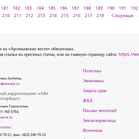
181
182
183
184
185
186
187
188
189
190
191
192
210
211
212
213
214
215
216
217
218
Следующая
 на «Арсеньевские вести» обязательна.
я ссылка на оригинал статьи, или на главную страницу сайта:
https://w
Политика
евна Гребнёва,
Экономика
r@arsvest.ru
Защита прав
ый корреспондент «АВ»
етербурге:
ЖКХ
тьяна Гаврииловна,
Письма читателей
21-765-5754,
narod.ru
Земля-кормилица
кламы:
Вселенная
40-70-21, факс: (423) 240-70-22