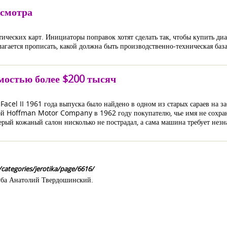
осмотра
тических карт. Инициаторы поправок хотят сделать так, чтобы купить ди
лагается прописать, какой должна быть производственно-техническая баз
остью более $200 тысяч
acel II 1961 года выпуска было найдено в одном из старых сараев на 
Hoffman Motor Company в 1962 году покупателю, чье имя не сохрани
ый кожаный салон нисколько не пострадал, а сама машина требует незн
categories/jerotika/page/6616/
луба Анатолий Твердошинский.