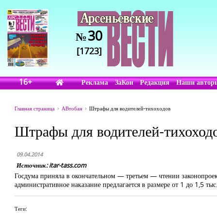
30
№
[1723]
16+
Реклама
ЗаКон
Редакция
Наши автор
Главная страница
АВтобан
Штрафы для водителей-тихоходов
Штрафы для водителей-тихоход
09.04.2014
Источник: itar-tass.com
Госдума приняла в окончательном — третьем — чтении законопроек
административное наказание предлагается в размере от 1 до 1,5 тыс
Теги: