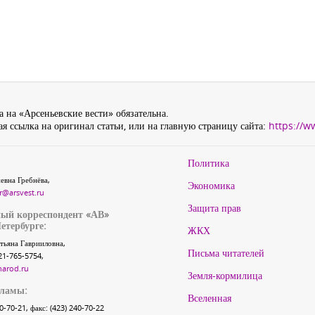
 на «Арсеньевские вести» обязательна.
я ссылка на оригинал статьи, или на главную страницу сайта:
https://w
Политика
евна Гребнёва,
Экономика
r@arsvest.ru
Защита прав
ый корреспондент «АВ»
етербурге:
ЖКХ
тьяна Гаврииловна,
Письма читателей
21-765-5754,
narod.ru
Земля-кормилица
кламы:
Вселенная
40-70-21, факс: (423) 240-70-22