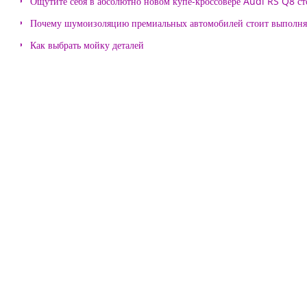
Ощутите себя в абсолютно новом купе-кроссовере Audi RS Q8 с
Почему шумоизоляцию премиальных автомобилей стоит выпол
Как выбрать мойку деталей