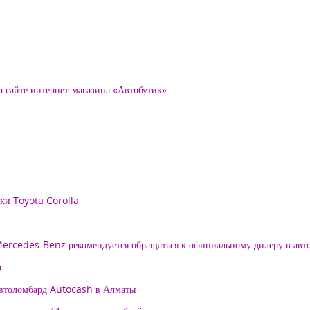
а сайте интернет-магазина «Автобутик»
рки Toyota Corolla
 Mercedes-Benz рекомендуется обращаться к официальному дилеру в ав
о
автоломбард Autocash в Алматы