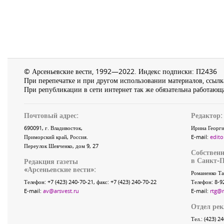
© Арсеньевские вести, 1992—2022. Индекс подписки: П2436
При перепечатке и при другом использовании материалов, ссылка
При републикации в сети интернет так же обязательна работающа
Почтовый адрес:
Редактор:
690091
, г.
Владивосток
,
Ирина Георги
Приморский край
,
Россия
.
E-mail:
edito
Переулок Шевченко
, дом 9, 27
Собственн
в Санкт-П
Редакция газеты
«
Арсеньевские вести
»:
Романенко Та
Телефон:
+7 (423) 240-70-21
, факс:
+7 (423) 240-70-22
Телефон: 8-9
E-mail:
av@arsvest.ru
E-mail:
rtg@
Отдел ре
Тел.: (423) 2