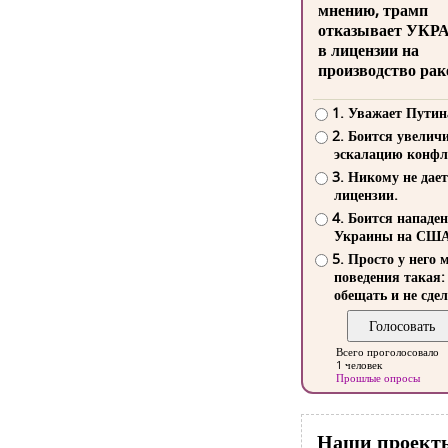
мнению, трамп
отказывает УКР
в лицензии на
производство рак
1. Уважает Путин
2. Боится увелич
эскалацию конфл
3. Никому не дает
лицензии.
4. Боится нападе
Украины на СШ
5. Просто у него 
поведения такая:
обещать и не сдел
Всего проголосовало
1 человек
Прошлые опросы
Наши проект