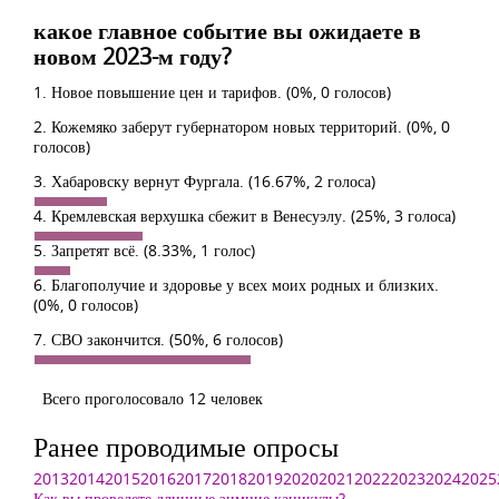
какое главное событие вы ожидаете в
новом 2023-м году?
1. Новое повышение цен и тарифов.
(0%, 0 голосов)
2. Кожемяко заберут губернатором новых территорий.
(0%, 0
голосов)
3. Хабаровску вернут Фургала.
(16.67%, 2 голоса)
4. Кремлевская верхушка сбежит в Венесуэлу.
(25%, 3 голоса)
5. Запретят всё.
(8.33%, 1 голос)
6. Благополучие и здоровье у всех моих родных и близких.
(0%, 0 голосов)
7. СВО закончится.
(50%, 6 голосов)
Всего проголосовало 12 человек
Ранее проводимые опросы
2013
2014
2015
2016
2017
2018
2019
2020
2021
2022
2023
2024
2025
Как вы проведете длинные зимние каникулы?