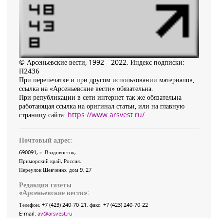
© Арсеньевские вести, 1992—2022. Индекс подписки:
П2436
При перепечатке и при другом использовании материалов,
ссылка на «Арсеньевские вести» обязательна.
При републикации в сети интернет так же обязательна
работающая ссылка на оригинал статьи, или на главную
страницу сайта:
https://www.arsvest.ru/
Почтовый адрес:
690091
, г.
Владивосток
,
Приморский край
,
Россия
.
Переулок Шевченко
, дом 9, 27
Редакция газеты
«
Арсеньевские вести
»:
Телефон:
+7 (423) 240-70-21
, факс:
+7 (423) 240-70-22
E-mail:
av@arsvest.ru