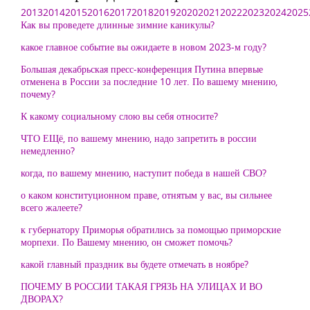
2013
2014
2015
2016
2017
2018
2019
2020
2021
2022
2023
2024
2025
Как вы проведете длинные зимние каникулы?
какое главное событие вы ожидаете в новом 2023-м году?
Большая декабрьская пресс-конференция Путина впервые
отменена в России за последние 10 лет. По вашему мнению,
почему?
К какому социальному слою вы себя относите?
ЧТО ЕЩё, по вашему мнению, надо запретить в россии
немедленно?
когда, по вашему мнению, наступит победа в нашей СВО?
о каком конституционном праве, отнятым у вас, вы сильнее
всего жалеете?
к губернатору Приморья обратились за помощью приморские
морпехи. По Вашему мнению, он сможет помочь?
какой главный праздник вы будете отмечать в ноябре?
ПОЧЕМУ В РОССИИ ТАКАЯ ГРЯЗЬ НА УЛИЦАХ И ВО
ДВОРАХ?