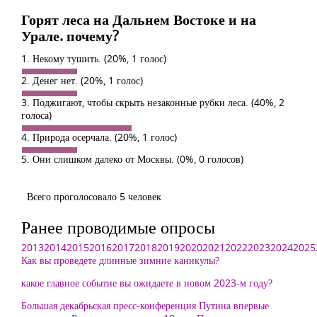
Горят леса на Дальнем Востоке и на
Урале. почему?
1. Некому тушить.
(20%, 1 голос)
2. Денег нет.
(20%, 1 голос)
3. Поджигают, чтобы скрыть незаконные рубки леса.
(40%, 2
голоса)
4. Природа осерчала.
(20%, 1 голос)
5. Они слишком далеко от Москвы.
(0%, 0 голосов)
Всего проголосовало 5 человек
Ранее проводимые опросы
2013
2014
2015
2016
2017
2018
2019
2020
2021
2022
2023
2024
2025
Как вы проведете длинные зимние каникулы?
какое главное событие вы ожидаете в новом 2023-м году?
Большая декабрьская пресс-конференция Путина впервые