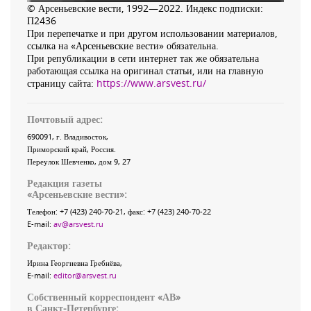
© Арсеньевские вести, 1992—2022. Индекс подписки:
П2436
При перепечатке и при другом использовании материалов,
ссылка на «Арсеньевские вести» обязательна.
При републикации в сети интернет так же обязательна
работающая ссылка на оригинал статьи, или на главную
страницу сайта:
https://www.arsvest.ru/
Почтовый адрес:
690091
, г.
Владивосток
,
Приморский край
,
Россия
.
Переулок Шевченко
, дом 9, 27
Редакция газеты
«
Арсеньевские вести
»:
Телефон:
+7 (423) 240-70-21
, факс:
+7 (423) 240-70-22
E-mail:
av@arsvest.ru
Редактор:
Ирина Георгиевна Гребнёва,
E-mail:
editor@arsvest.ru
Собственный корреспондент «АВ»
в Санкт-Петербурге: