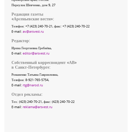
Переулок Шевченко
, дом 9, 27
Редакция газеты
«
Арсеньевские вести
»:
Телефон:
+7 (423) 240-70-21
, факс:
+7 (423) 240-70-22
E-mail:
av@arsvest.ru
Редактор:
Ирина Георгиевна Гребнёва,
E-mail:
editor@arsvest.ru
Собственный корреспондент «АВ»
в Санкт-Петербурге:
Романенко Татьяна Гаврииловна,
Телефон: 8-921-765-5754,
E-mail:
rtg@narod.ru
Отдел рекламы:
Тел.: (423) 240-70-21, факс: (423) 240-70-22
E-mail:
reklama@arsvest.ru