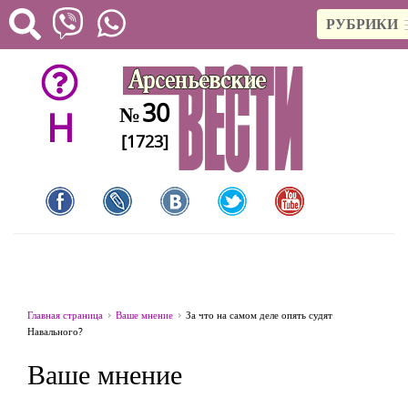
РУБРИКИ
30
№
H
[1723]
Главная страница
Ваше мнение
За что на самом деле опять судят
Навального?
Ваше мнение