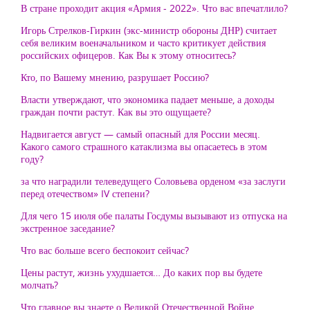
В стране проходит акция «Армия - 2022». Что вас впечатлило?
Игорь Стрелков-Гиркин (экс-министр обороны ДНР) считает
себя великим военачальником и часто критикует действия
российских офицеров. Как Вы к этому относитесь?
Кто, по Вашему мнению, разрушает Россию?
Власти утверждают, что экономика падает меньше, а доходы
граждан почти растут. Как вы это ощущаете?
Надвигается август — самый опасный для России месяц.
Какого самого страшного катаклизма вы опасаетесь в этом
году?
за что наградили телеведущего Соловьева орденом «за заслуги
перед отечеством» IV степени?
Для чего 15 июля обе палаты Госдумы вызывают из отпуска на
экстренное заседание?
Что вас больше всего беспокоит сейчас?
Цены растут, жизнь ухудшается… До каких пор вы будете
молчать?
Что главное вы знаете о Великой Отечественной Войне,