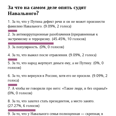
За что на самом деле опять судят
Навального?
1. За то, что у Путина дефект речи и он не может произнести
фамилию Навального.
(9.09%, 2 голоса)
2. За антикоррупционные разоблачения (приравненные к
экстремизму и терроризму.
(45.45%, 10 голосов)
3. За популярность.
(0%, 0 голосов)
4. За то, что выжил после отравления.
(9.09%, 2 голоса)
5. За то, что народ жертвует деньги ему, а не Путину.
(0%, 0
голосов)
6. За то, что вернулся в Россию, хотя его не просили.
(9.09%, 2
голоса)
7. А чтобы не говорили про него: «Такие люди, и без охраны!»
(0%, 0 голосов)
8. За то, что захотел стать президентом, а место занято.
(27.27%, 6 голосов)
9. За то, что у Навального семья полноценная — скрепная, в