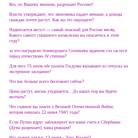
Кто, по Вашему мнению, разрушает Россию?
Власти утверждают, что экономика падает меньше, а доходы
граждан почти растут. Как вы это ощущаете?
Надвигается август — самый опасный для России месяц.
Какого самого страшного катаклизма вы опасаетесь в этом
году?
за что наградили телеведущего Соловьева орденом «за заслуги
перед отечеством» IV степени?
Для чего 15 июля обе палаты Госдумы вызывают из отпуска на
экстренное заседание?
Что вас больше всего беспокоит сейчас?
Цены растут, жизнь ухудшается… До каких пор вы будете
молчать?
Что главное вы знаете о Великой Отечественной Войне,
которая началась 22 июня 1941 года?
Если Путин вдруг заблокирует все ваши счета в Сбербанке
(Дума разрешает), ваша реакция?
Что значит для вас 12 июня - День России?