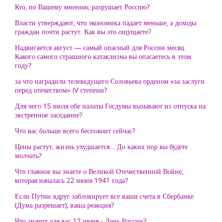
Кто, по Вашему мнению, разрушает Россию?
Власти утверждают, что экономика падает меньше, а доходы
граждан почти растут. Как вы это ощущаете?
Надвигается август — самый опасный для России месяц.
Какого самого страшного катаклизма вы опасаетесь в этом
году?
за что наградили телеведущего Соловьева орденом «за заслуги
перед отечеством» IV степени?
Для чего 15 июля обе палаты Госдумы вызывают из отпуска на
экстренное заседание?
Что вас больше всего беспокоит сейчас?
Цены растут, жизнь ухудшается… До каких пор вы будете
молчать?
Что главное вы знаете о Великой Отечественной Войне,
которая началась 22 июня 1941 года?
Если Путин вдруг заблокирует все ваши счета в Сбербанке
(Дума разрешает), ваша реакция?
Что значит для вас 12 июня - День России?