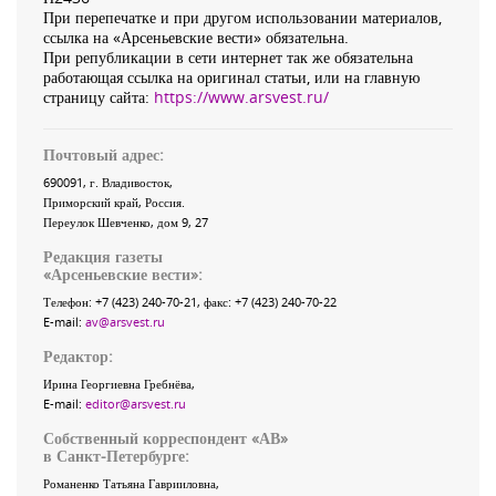
При перепечатке и при другом использовании материалов,
ссылка на «Арсеньевские вести» обязательна.
При републикации в сети интернет так же обязательна
работающая ссылка на оригинал статьи, или на главную
страницу сайта:
https://www.arsvest.ru/
Почтовый адрес:
690091
, г.
Владивосток
,
Приморский край
,
Россия
.
Переулок Шевченко
, дом 9, 27
Редакция газеты
«
Арсеньевские вести
»:
Телефон:
+7 (423) 240-70-21
, факс:
+7 (423) 240-70-22
E-mail:
av@arsvest.ru
Редактор:
Ирина Георгиевна Гребнёва,
E-mail:
editor@arsvest.ru
Собственный корреспондент «АВ»
в Санкт-Петербурге:
Романенко Татьяна Гаврииловна,