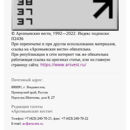
© Арсеньевские вести, 1992—2022. Индекс подписки:
П2436
При перепечатке и при другом использовании материалов,
ссылка на «Арсеньевские вести» обязательна.
При републикации в сети интернет так же обязательна
работающая ссылка на оригинал статьи, или на главную
страницу сайта:
https://www.arsvest.ru/
Почтовый адрес:
690091
, г.
Владивосток
,
Приморский край
,
Россия
.
Переулок Шевченко
, дом 9, 27
Редакция газеты
«
Арсеньевские вести
»:
Телефон:
+7 (423) 240-70-21
, факс:
+7 (423) 240-70-22
E-mail:
av@arsvest.ru