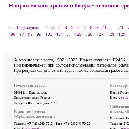
Направляемая кровля и битум - отличное ср
Предыдущая
1
2
3
4
5
6
7
8
9
10
...
71
96
97
98
99
100
101
...
125
126
127
128
129
© Арсеньевские вести, 1992—2022. Индекс подписки: П2436
При перепечатке и при другом использовании материалов, ссылка
При републикации в сети интернет так же обязательна работающа
Почтовый адрес:
Редактор:
690091
, г.
Владивосток
,
Ирина Георги
Приморский край
,
Россия
.
E-mail:
edito
Переулок Шевченко
, дом 9, 27
Собственн
в Санкт-П
Редакция газеты
«
Арсеньевские вести
»:
Романенко Та
Телефон:
+7 (423) 240-70-21
, факс:
+7 (423) 240-70-22
Телефон: 8-9
E-mail:
av@arsvest.ru
E-mail:
rtg@