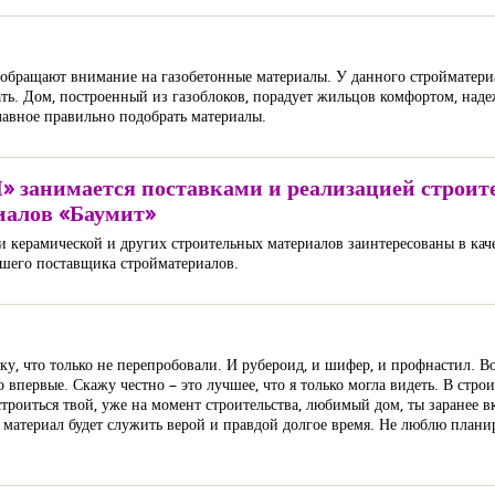
ше обращают внимание на газобетонные материалы. У данного стройматер
ать. Дом, построенный из газоблоков, порадует жильцов комфортом, на
лавное правильно подобрать материалы.
мается поставками и реализацией строител
иалов «Баумит»
ки керамической и других строительных материалов заинтересованы в кач
чшего поставщика стройматериалов.
ку, что только не перепробовали. И рубероид, и шифер, и профнастил. В
первые. Скажу честно – это лучшее, что я только могла видеть. В строи
строиться твой, уже на момент строительства, любимый дом, ты заранее 
 материал будет служить верой и правдой долгое время. Не люблю плани