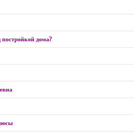
д постройкой дома?
ревна
плюсы