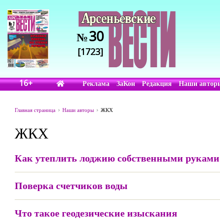
30
№
[1723]
16+
Реклама
ЗаКон
Редакция
Наши автор
Главная страница
Наши авторы
ЖКХ
ЖКХ
Как утеплить лоджию собственными руками
Поверка счетчиков воды
Что такое геодезические изыскания