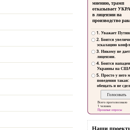
мнению, трамп
отказывает УКР
в лицензии на
производство рак
1. Уважает Путин
2. Боится увелич
эскалацию конфл
3. Никому не дает
лицензии.
4. Боится нападе
Украины на СШ
5. Просто у него 
поведения такая:
обещать и не сдел
Всего проголосовало
1 человек
Прошлые опросы
Наши проект