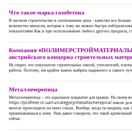
Что такое марка газобетона
В частном строительстве в соотношении цена - качество все боль
количество минусов, которые к тому же можно быстро нейтрализов
показателями.Как и при использовании любого другого продукта, г
Компания «ПОЛИМЕРСТРОЙМАТЕРИАЛЫ» зани
австрийского концерна строительных матер
Не секрет, что покупатели строительных смесей, утеплителей, плит
работы. Поэтому, им крайне важно выбрать надежного и самого лу
Металлочерепица
Металлочерепица – это идеальное покрытие для крыши. На своем ве
https://profmet.in.ua/ru/category/metallocherepica/ имели дело в
многое происходило на моих глазах. Вообще, когда ты видишь, как 
привязываешься к нему. Нам давно говорили, что такой кровельный
сейчас.