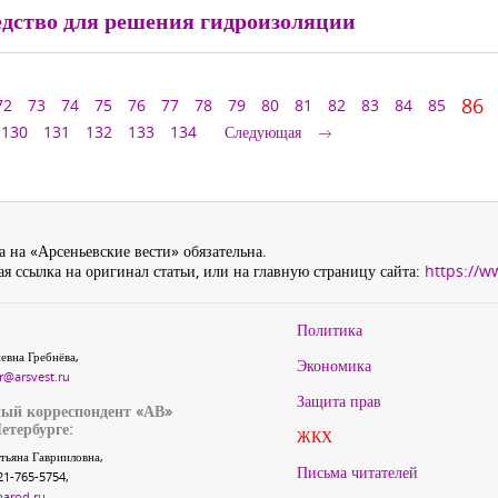
едство для решения гидроизоляции
86
72
73
74
75
76
77
78
79
80
81
82
83
84
85
130
131
132
133
134
Следующая
 на «Арсеньевские вести» обязательна.
я ссылка на оригинал статьи, или на главную страницу сайта:
https://w
Политика
евна Гребнёва,
Экономика
r@arsvest.ru
Защита прав
ый корреспондент «АВ»
етербурге:
ЖКХ
тьяна Гаврииловна,
Письма читателей
21-765-5754,
narod.ru