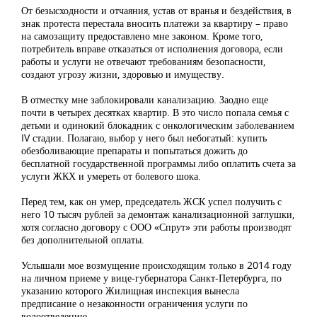
От безысходности и отчаяния, устав от вранья и бездействия, в
знак протеста перестала вносить платежи за квартиру – право
на самозащиту предоставлено мне законом. Кроме того,
потребитель вправе отказаться от исполнения договора, если
работы и услуги не отвечают требованиям безопасности,
создают угрозу жизни, здоровью и имуществу.
В отместку мне заблокировали канализацию. Заодно еще
почти в четырех десятках квартир. В это число попала семья с
детьми и одинокий блокадник с онкологическим заболеванием
IV стадии. Полагаю, выбор у него был небогатый: купить
обезболивающие препараты и попытаться дожить до
бесплатной государственной программы либо оплатить счета за
услуги ЖКХ и умереть от болевого шока.
Перед тем, как он умер, председатель ЖСК успел получить с
него 10 тысяч рублей за демонтаж канализационной заглушки,
хотя согласно договору с ООО «Спрут» эти работы производят
без дополнительной оплаты.
Услышали мое возмущение происходящим только в 2014 году
на личном приеме у вице-губернатора Санкт-Петербурга, по
указанию которого Жилищная инспекция вынесла
предписание о незаконности ограничения услуги по
водоотведению.