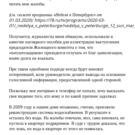
читать мои жалобы.
(см. сюжет программы «Неделя в Петербурге» от
01.03.2020): https://78.ru/tv/programs/2020-03-
01/_nedelya_v_peterburge/nedelya_v_peterburge_12_sun_mar
Получается, журналисты меня обманули, использовали в
качестве наглядного пособия для иллюстрации выступления
председателя Жилищного комитета о том, что
«неплательщиков» приходится отлучать от благ цивилизации,
иначе долги не взыскать.
При таком однобоком подходе всегда будет виноват
потерпевший, коли руководители делают выводы на основании
голословной информации, предоставленной одной стороной.
Поскольку мое интервью в телеэфир не попало, хочу высказать
свое видение того, кто кому и по какой причине задолжал.
В 2009 году в нашем доме незаконно, считаю, произвели
реконструкцию системы водоснабжения. В результате я
осталась без воды. На жалобы отвечали, мол, сама виновата, не
пустила в квартиру подрядчиков. В суде с трудом доказала, что
это ложь, но вода в квартире от этого не появилась.