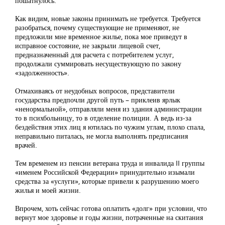
пошатнулось.
Как видим, новые законы принимать не требуется. Требуется
разобраться, почему существующие не применяют, не
предложили мне временное жилье, пока мое приведут в
исправное состояние, не закрыли лицевой счет,
предназначенный для расчета с потребителем услуг,
продолжали суммировать несуществующую по закону
«задолженность».
Отмахиваясь от неудобных вопросов, представители
государства предпочли другой путь – приклеив ярлык
«ненормальной», отправляли меня из здания администрации
то в психбольницу, то в отделение полиции. А ведь из-за
бездействия этих лиц я ютилась по чужим углам, плохо спала,
неправильно питалась, не могла выполнять предписания
врачей.
Тем временем из пенсии ветерана труда и инвалида II группы
«именем Российской Федерации» принудительно изымали
средства за «услуги», которые привели к разрушению моего
жилья и моей жизни.
Впрочем, хоть сейчас готова оплатить «долг» при условии, что
вернут мое здоровье и годы жизни, потраченные на скитания