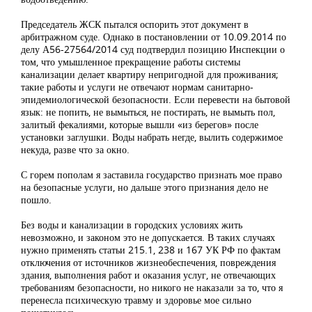
Председатель ЖСК пытался оспорить этот документ в
арбитражном суде. Однако в постановлении от 10.09.2014 по
делу А56-27564/2014 суд подтвердил позицию Инспекции о
том, что умышленное прекращение работы системы
канализации делает квартиру непригодной для проживания;
такие работы и услуги не отвечают нормам санитарно-
эпидемиологической безопасности. Если перевести на бытовой
язык: не попить, не вымыться, не постирать, не вымыть пол,
залитый фекалиями, которые вышли «из берегов» после
установки заглушки. Воды набрать негде, вылить содержимое
некуда, разве что за окно.
С горем пополам я заставила государство признать мое право
на безопасные услуги, но дальше этого признания дело не
пошло.
Без воды и канализации в городских условиях жить
невозможно, и законом это не допускается. В таких случаях
нужно применять статьи 215.1, 238 и 167 УК РФ по фактам
отключения от источников жизнеобеспечения, повреждения
здания, выполнения работ и оказания услуг, не отвечающих
требованиям безопасности, но никого не наказали за то, что я
перенесла психическую травму и здоровье мое сильно