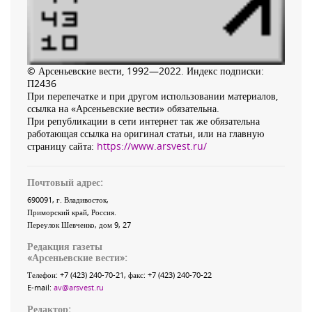
© Арсеньевские вести, 1992—2022. Индекс подписки:
П2436
При перепечатке и при другом использовании материалов,
ссылка на «Арсеньевские вести» обязательна.
При републикации в сети интернет так же обязательна
работающая ссылка на оригинал статьи, или на главную
страницу сайта:
https://www.arsvest.ru/
Почтовый адрес:
690091
, г.
Владивосток
,
Приморский край
,
Россия
.
Переулок Шевченко
, дом 9, 27
Редакция газеты
«
Арсеньевские вести
»:
Телефон:
+7 (423) 240-70-21
, факс:
+7 (423) 240-70-22
E-mail:
av@arsvest.ru
Редактор: