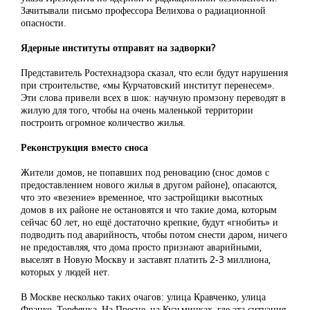
Зачитывали письмо профессора Велихова о радиационной
опасности.
Ядерные институты отправят на задворки?
Представитель Ростехнадзора сказал, что если будут нарушения
при строительстве, «мы Курчатовский институт перенесем».
Эти слова привели всех в шок: научную промзону переводят в
жилую для того, чтобы на очень маленькой территории
построить огромное количество жилья.
Реконструкция вместо сноса
Жители домов, не попавших под реновацию (снос домов с
предоставлением нового жилья в другом районе), опасаются,
что это «везение» временное, что застройщики высотных
домов в их районе не остановятся и что такие дома, которым
сейчас 60 лет, но ещё достаточно крепкие, будут «гнобить» и
подводить под аварийность, чтобы потом снести даром, ничего
не предоставляя, что дома просто признают аварийными,
выселят в Новую Москву и заставят платить 2-3 миллиона,
которых у людей нет.
В Москве несколько таких очагов: улица Кравченко, улица
Франко, Торфянка, На Пресне, на Кузьминках, где эта ситуация