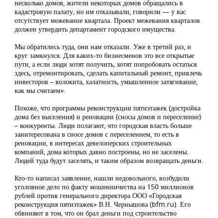
несколько домов, жители некоторых домов обращались в
кадастровую палату, но им отказывали, говорили — у вас
отсутствует межевание квартала. Проект межевания кварталов
должен утвердить департамент городского имущества.
Мы обратились туда, они нам отказали. Уже в третий раз, и
круг замкнулся. Для каких-то бизнесменов это все открытые
пути, а если люди хотят получить, хотят попробовать остаться
здесь, отремонтировать, сделать капитальный ремонт, привлечь
инвесторов – волокита, халатность, умышленное затягивание,
как мы считаем».
Похоже, что программы реконструкции пятиэтажек (достройка
дома без выселения) и реновации (сносы домов и переселение)
– конкуренты. Люди полагают, что городская власть больше
заинтересована в сносе домов с переселением, то есть в
реновации, в интересах девелоперских строительных
компаний, дома которых давно построены, но не заселены.
Людей туда будут заселять, и таким образом возвращать деньги.
Кто-то написал заявление, нашли недовольного, возбудили
уголовное дело по факту мошенничества на 150 миллионов
рублей против генерального директора ООО «Городская
реконструкция пятиэтажек» В.Н. Чернышова (bfm.ru). Его
обвиняют в том, что он брал деньги под строительство