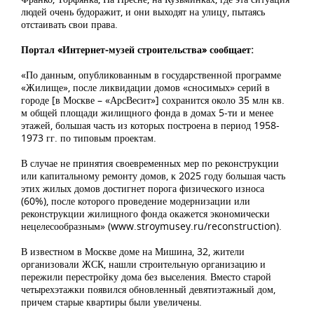
людей очень будоражит, и они выходят на улицу, пытаясь
отстаивать свои права.
Портал «Интернет-музей строительства» сообщает:
«По данным, опубликованным в государственной программе
«Жилище», после ликвидации домов «сносимых» серий в
городе [в Москве – «АрсВесит»] сохранится около 35 млн кв.
м общей площади жилищного фонда в домах 5-ти и менее
этажей, большая часть из которых построена в период 1958-
1973 гг. по типовым проектам.
В случае не принятия своевременных мер по реконструкции
или капитальному ремонту домов, к 2025 году большая часть
этих жилых домов достигнет порога физического износа
(60%), после которого проведение модернизации или
реконструкции жилищного фонда окажется экономически
нецелесообразным» (www.stroymusey.ru/reconstruction).
В известном в Москве доме на Мишина, 32, жители
организовали ЖСК, нашли строительную организацию и
пережили перестройку дома без выселения. Вместо старой
четырехэтажки появился обновленный девятиэтажный дом,
причем старые квартиры были увеличены.