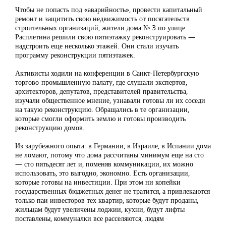
Чтобы не попасть под «аварийность», провести капитальный
ремонт и защитить свою недвижимость от посягательств
строительных организаций, жители дома № 3 по улице
Расплетина решили свою пятиэтажку реконструировать —
надстроить еще несколько этажей. Они стали изучать
программу реконструкции пятиэтажек.
Активисты ходили на конференции в Санкт-Петербургскую
торгово-промышленную палату, где слушали экспертов,
архитекторов, депутатов, представителей правительства,
изучали общественное мнение, узнавали готовы ли их соседи
на такую реконструкцию. Обращались в те организации,
которые смогли оформить землю и готовы производить
реконструкцию домов.
Из зарубежного опыта: в Германии, в Израиле, в Испании дома
не ломают, потому что дома рассчитаны минимум еще на сто
— сто пятьдесят лет и, поменяв коммуникации, их можно
использовать, это выгодно, экономно. Есть организации,
которые готовы на инвестиции. При этом ни копейки
государственных бюджетных денег не тратится, а привлекаются
только паи инвесторов тех квартир, которые будут проданы,
жильцам будут увеличены лоджии, кухни, будут лифты
поставлены, коммуналки все расселяются, людям