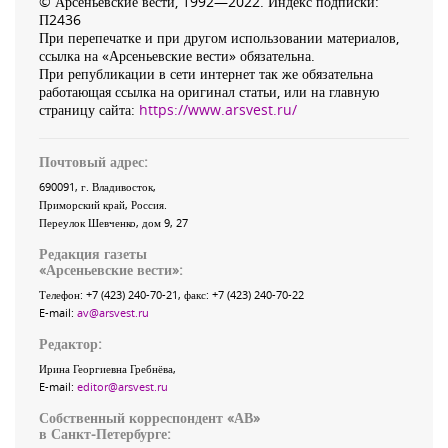
© Арсеньевские вести, 1992—2022. Индекс подписки:
П2436
При перепечатке и при другом использовании материалов,
ссылка на «Арсеньевские вести» обязательна.
При републикации в сети интернет так же обязательна
работающая ссылка на оригинал статьи, или на главную
страницу сайта:
https://www.arsvest.ru/
Почтовый адрес:
690091
, г.
Владивосток
,
Приморский край
,
Россия
.
Переулок Шевченко
, дом 9, 27
Редакция газеты
«
Арсеньевские вести
»:
Телефон:
+7 (423) 240-70-21
, факс:
+7 (423) 240-70-22
E-mail:
av@arsvest.ru
Редактор:
Ирина Георгиевна Гребнёва,
E-mail:
editor@arsvest.ru
Собственный корреспондент «АВ»
в Санкт-Петербурге: