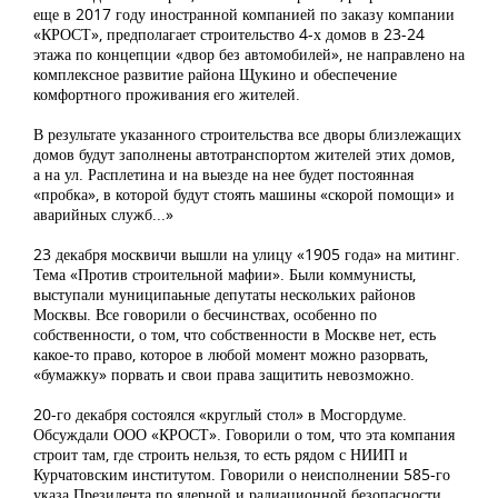
еще в 2017 году иностранной компанией по заказу компании
«КРОСТ», предполагает строительство 4-х домов в 23-24
этажа по концепции «двор без автомобилей», не направлено на
комплексное развитие района Щукино и обеспечение
комфортного проживания его жителей.
В результате указанного строительства все дворы близлежащих
домов будут заполнены автотранспортом жителей этих домов,
а на ул. Расплетина и на выезде на нее будет постоянная
«пробка», в которой будут стоять машины «скорой помощи» и
аварийных служб...»
23 декабря москвичи вышли на улицу «1905 года» на митинг.
Тема «Против строительной мафии». Были коммунисты,
выступали муниципаьные депутаты нескольких районов
Москвы. Все говорили о бесчинствах, особенно по
собственности, о том, что собственности в Москве нет, есть
какое-то право, которое в любой момент можно разорвать,
«бумажку» порвать и свои права защитить невозможно.
20-го декабря состоялся «круглый стол» в Мосгордуме.
Обсуждали ООО «КРОСТ». Говорили о том, что эта компания
строит там, где строить нельзя, то есть рядом с НИИП и
Курчатовским институтом. Говорили о неисполнении 585-го
указа Президента по ядерной и радиационной безопасности.