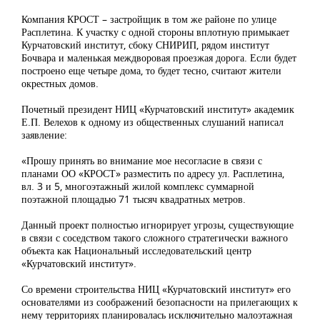
Компания КРОСТ – застройщик в том же районе по улице
Расплетина. К участку с одной стороны вплотную примыкает
Курчатовский институт, сбоку СНИРИП, рядом институт
Бочвара и маленькая междворовая проезжая дорога. Если будет
построено еще четыре дома, то будет тесно, считают жители
окрестных домов.
Почетный президент НИЦ «Курчатовский институт» академик
Е.П. Велехов к одному из общественных слушаний написал
заявление:
«Прошу принять во внимание мое несогласие в связи с
планами ОО «КРОСТ» разместить по адресу ул. Расплетина,
вл. 3 и 5, многоэтажный жилой комплекс суммарной
поэтажной площадью 71 тысяч квадратных метров.
Данный проект полностью игнорирует угрозы, существующие
в связи с соседством такого сложного стратегически важного
объекта как Национальный исследовательский центр
«Курчатовский институт».
Со времени строительства НИЦ «Курчатовский институт» его
основателями из соображений безопасности на прилегающих к
нему территориях планировалась исключительно малоэтажная