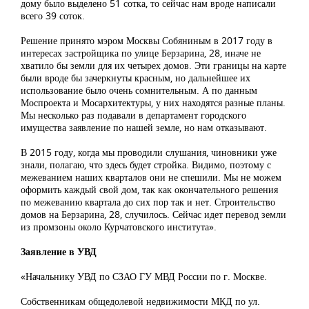
дому было выделено 51 сотка, то сейчас нам вроде написали
всего 39 соток.
Решение принято мэром Москвы Собяниным в 2017 году в
интересах застройщика по улице Берзарина, 28, иначе не
хватило бы земли для их четырех домов. Эти границы на карте
были вроде бы зачеркнуты красным, но дальнейшее их
использование было очень сомнительным. А по данным
Моспроекта и Мосархитектуры, у них находятся разные планы.
Мы несколько раз подавали в департамент городского
имущества заявление по нашей земле, но нам отказывают.
В 2015 году, когда мы проводили слушания, чиновники уже
знали, полагаю, что здесь будет стройка. Видимо, поэтому с
межеванием наших кварталов они не спешили. Мы не можем
оформить каждый свой дом, так как окончательного решения
по межеванию квартала до сих пор так и нет. Строительство
домов на Берзарина, 28, случилось. Сейчас идет перевод земли
из промзоны около Курчатовского института».
Заявление в УВД
«Начальнику УВД по СЗАО ГУ МВД России по г. Москве.
Собственникам общедолевой недвижимости МКД по ул.