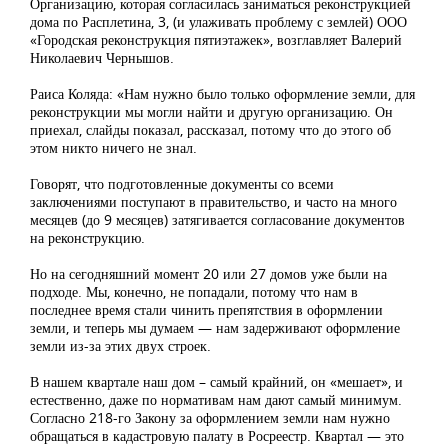
Организацию, которая согласилась заниматься реконструкцией
дома по Расплетина, 3, (и улаживать проблему с землей) ООО
«Городская реконструкция пятиэтажек», возглавляет Валерий
Николаевич Чернышов.
Раиса Коляда: «Нам нужно было только оформление земли, для
реконструкции мы могли найти и другую организацию. Он
приехал, слайды показал, рассказал, потому что до этого об
этом никто ничего не знал.
Говорят, что подготовленные документы со всеми
заключениями поступают в правительство, и часто на много
месяцев (до 9 месяцев) затягивается согласование документов
на реконструкцию.
Но на сегодняшний момент 20 или 27 домов уже были на
подходе. Мы, конечно, не попадали, потому что нам в
последнее время стали чинить препятствия в оформлении
земли, и теперь мы думаем — нам задерживают оформление
земли из-за этих двух строек.
В нашем квартале наш дом – самый крайний, он «мешает», и
естественно, даже по нормативам нам дают самый минимум.
Согласно 218-го Закону за оформлением земли нам нужно
обращаться в кадастровую палату в Росреестр. Квартал — это