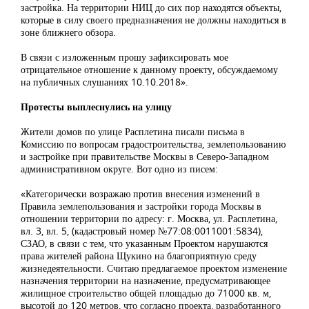
застройка. На территории НИЦ до сих пор находятся объекты,
которые в силу своего предназначения не должны находиться в
зоне ближнего обзора.
В связи с изложенным прошу зафиксировать мое
отрицательное отношение к данному проекту, обсуждаемому
на публичных слушаниях 10.10.2018».
Протесты выплеснулись на улицу
Жители домов по улице Расплетина писали письма в
Комиссию по вопросам градостроительства, землепользованию
и застройке при правительстве Москвы в Северо-Западном
административном округе. Вот одно из писем:
«Категорически возражаю против внесения изменений в
Правила землепользования и застройки города Москвы в
отношении территории по адресу: г. Москва, ул. Расплетина,
вл. 3, вл. 5, (кадастровый номер №77:08:0011001:5834),
СЗАО, в связи с тем, что указанным Проектом нарушаются
права жителей района Щукино на благоприятную среду
жизнедеятельности. Считаю предлагаемое проектом изменение
назначения территории на назначение, предусматривающее
жилищное строительство общей площадью до 71000 кв. м,
высотой до 120 метров, что согласно проекта, разработанного