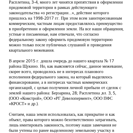
Расплетина, 3-4, много лет чинятся препятствия в оформлении
придомовой территории в рамках действующего
законодательства «о регистрации…», действие которого
пришлось на 1998-2017 гг. При этом всем заинтересованным
коммерческим, частным лицам предоставлялось преимущество
в приобретении и оформлении земли. На все наши обращения,
устные и письменные, нам отвечали, что согласно
федеральному закону оформить придомовую территорию
можно только после публичных слушаний и проведения
квартального межевания.
В апреле 2015 г. дошла очередь до нашего квартала № 17
района Щукино. Но, как выясняется сейчас, данное межевание,
скорее всего, проводилось не в интересах планового
исполнения федерального закона, на который выделялось
финансирование, а в интересах частных коммерческих
организаций, с целью получения личной прибыли от сделок с
землей нашего района: Берзарина, 28; Расплетина ,вл. 3, 5,
(ООО «Комстрой», ООО «РГ Девелопермент», ООО ПФС
«КРОСТ» и др.).
Считаем, наша земля использовалась, как прикрытие и как
объект, права которого можно безответственно затрагивать,
лишь имитировать законность, поэтому наши замечания не
были учтены по ранее выделенному земельному участку в