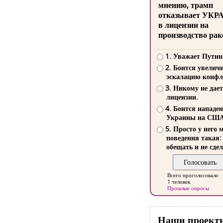
мнению, трамп
отказывает УКР
в лицензии на
производство рак
1. Уважает Путин
2. Боится увелич
эскалацию конфл
3. Никому не дает
лицензии.
4. Боится нападе
Украины на СШ
5. Просто у него 
поведения такая:
обещать и не сдел
Всего проголосовало
1 человек
Прошлые опросы
Наши проект