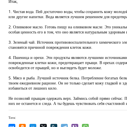
Итак,
1. Чистая вода. Пей достаточно воды, чтобы сохранить кожу молод
или другие напитки. Вода является лучшим решением для предотвр
2. Оливковое масло. Готовь пищу на оливковом масле. Это уникал
особая ценность его в том, что оно является натуральным здоровы
3. Зеленый чай. Источник противовоспалительного химического эл
становятся причиной повреждения клеток кожи.
4. Пшеница и орехи. Эти продукты являются лучшими источниками 
поврежденные клетки кожи, предотвращает прыщи. В орехах содержа
освободится от прыщей, но и выглядеть будет моложе.
5. Мясо и рыба. Лучший источник белка. Потребление богатых белк
твоем ежедневном рационе. Он не только сделает кожу гладкой и з
избавиться от лишних кило.
Не позволяй прыщам одержать верх. Займись собой прямо сейчас. П
них не останется и следа. А ты будешь чувствовать себя счастливой
Теги: