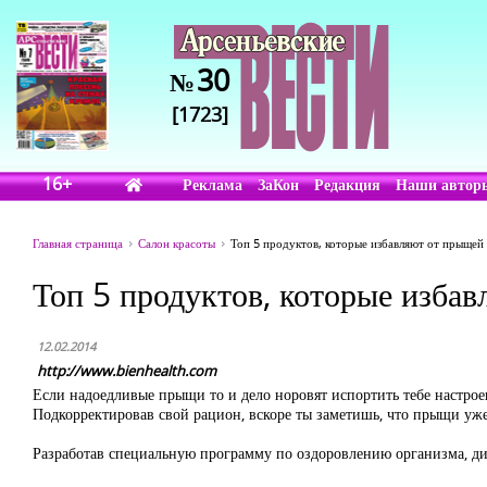
30
№
[1723]
16+
Реклама
ЗаКон
Редакция
Наши автор
Главная страница
Салон красоты
Топ 5 продуктов, которые избавляют от прыщей
Топ 5 продуктов, которые изба
12.02.2014
http://www.bienhealth.com
Если надоедливые прыщи то и дело норовят испортить тебе настроен
Подкорректировав свой рацион, вскоре ты заметишь, что прыщи уже
Разработав специальную программу по оздоровлению организма, ди