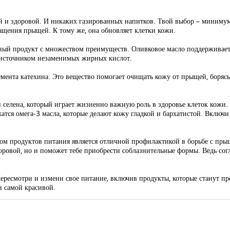
ой и здоровой. И никаких газированных напитков. Твой выбор – минимум
ащения прыщей. К тому же, она обновляет клетки кожи.
ьный продукт с множеством преимуществ. Оливковое масло поддерживает
м источником незаменимых жирных кислот.
емента катехина. Это вещество помогает очищать кожу от прыщей, боря
селена, который играет жизненно важную роль в здоровье клеток кожи. 
тся омега-3 масла, которые делают кожу гладкой и бархатистой. Включи 
ом продуктов питания является отличной профилактикой в борьбе с пры
доровой, но и поможет тебе приобрести соблазнительные формы. Ведь сог
ересмотри и измени свое питание, включив продукты, которые станут пр
 и самой красивой.