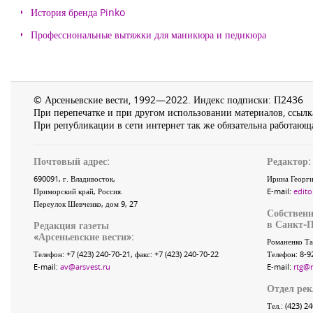
История бренда Pinko
Профессиональные вытяжки для маникюра и педикюра
© Арсеньевские вести, 1992—2022. Индекс подписки: П2436
При перепечатке и при другом использовании материалов, ссылка
При републикации в сети интернет так же обязательна работающа
Почтовый адрес:
Редактор:
690091
, г.
Владивосток
,
Ирина Георги
Приморский край
,
Россия
.
E-mail:
edito
Переулок Шевченко
, дом 9, 27
Собственн
в Санкт-П
Редакция газеты
«
Арсеньевские вести
»:
Романенко Та
Телефон:
+7 (423) 240-70-21
, факс:
+7 (423) 240-70-22
Телефон: 8-9
E-mail:
av@arsvest.ru
E-mail:
rtg@
Отдел ре
Тел.: (423) 2