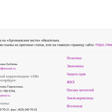
 на «Арсеньевские вести» обязательна.
я ссылка на оригинал статьи, или на главную страницу сайта:
https://w
Политика
евна Гребнёва,
Экономика
r@arsvest.ru
Защита прав
ый корреспондент «АВ»
етербурге:
ЖКХ
тьяна Гаврииловна,
Письма читателей
21-765-5754,
narod.ru
Земля-кормилица
кламы:
Вселенная
40-70-21, факс: (423) 240-70-22