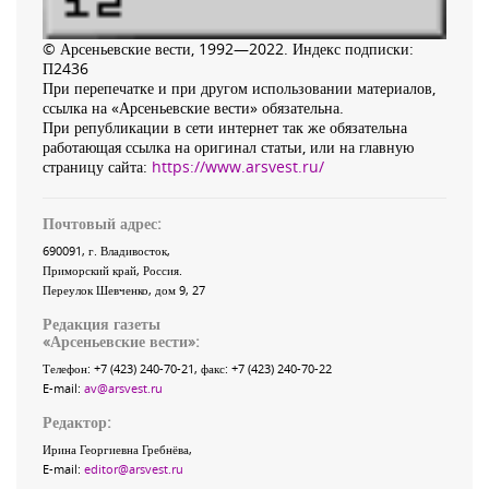
© Арсеньевские вести, 1992—2022. Индекс подписки:
П2436
При перепечатке и при другом использовании материалов,
ссылка на «Арсеньевские вести» обязательна.
При републикации в сети интернет так же обязательна
работающая ссылка на оригинал статьи, или на главную
страницу сайта:
https://www.arsvest.ru/
Почтовый адрес:
690091
, г.
Владивосток
,
Приморский край
,
Россия
.
Переулок Шевченко
, дом 9, 27
Редакция газеты
«
Арсеньевские вести
»:
Телефон:
+7 (423) 240-70-21
, факс:
+7 (423) 240-70-22
E-mail:
av@arsvest.ru
Редактор:
Ирина Георгиевна Гребнёва,
E-mail:
editor@arsvest.ru