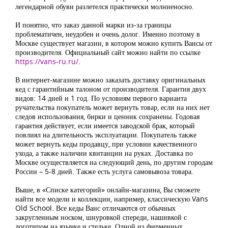
легендарной обуви разлетелся практически молниеносно.
И понятно, что заказ данной марки из-за границы
проблематичен, неудобен и очень долог. Именно поэтому в
Москве существует магазин, в котором можно купить Вансы от
производителя. Официальный сайт можно найти по ссылке
https://vans-ru.ru/
.
В интернет-магазине можно заказать доставку оригинальных
кед с гарантийным талоном от производителя. Гарантия двух
видов: 14 дней и 1 год. По условиям первого варианта
ручательства покупатель может вернуть товар, если на них нет
следов использования, бирки и ценник сохранены. Годовая
гарантия действует, если имеется заводской брак, который
повлиял на длительность эксплуатации. Покупатель также
может вернуть кеды продавцу, при условии качественного
ухода, а также наличии квитанции на руках. Доставка по
Москве осуществляется на следующий день, по другим городам
России – 5-8 дней. Также есть услуга самовывоза товара.
Выше, в «Списке категорий» онлайн-магазина, Вы сможете
найти все модели и коллекции, например, классическую Vans
Old School. Все кеды Ванс отличаются от обычных
закругленным носком, шнуровкой спереди, нашивкой с
логотипом на язычке и стельке. Одной из фирменных