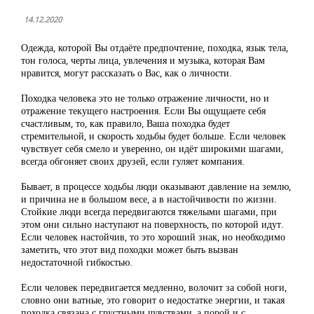
14.12.2020
Одежда, которой Вы отдаёте предпочтение, походка, язык тела,
тон голоса, черты лица, увлечения и музыка, которая Вам
нравится, могут рассказать о Вас, как о личности.
Походка человека это не только отражение личности, но и
отражение текущего настроения. Если Вы ощущаете себя
счастливым, то, как правило, Ваша походка будет
стремительной, и скорость ходьбы будет больше. Если человек
чувствует себя смело и уверенно, он идёт широкими шагами,
всегда обгоняет своих друзей, если гуляет компания.
Бывает, в процессе ходьбы люди оказывают давление на землю,
и причина не в большом весе, а в настойчивости по жизни.
Стойкие люди всегда передвигаются тяжелыми шагами, при
этом они сильно наступают на поверхность, по которой идут.
Если человек настойчив, то это хороший знак, но необходимо
заметить, что этот вид походки может быть вызван
недостаточной гибкостью.
Если человек передвигается медленно, волочит за собой ноги,
словно они ватные, это говорит о недостатке энергии, и такая
походка связана с грустными чувствами, а порой и с