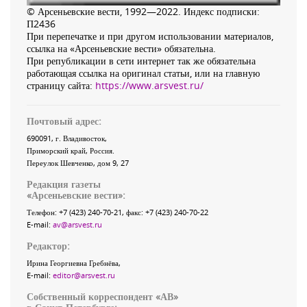
© Арсеньевские вести, 1992—2022. Индекс подписки:
П2436
При перепечатке и при другом использовании материалов,
ссылка на «Арсеньевские вести» обязательна.
При републикации в сети интернет так же обязательна
работающая ссылка на оригинал статьи, или на главную
страницу сайта:
https://www.arsvest.ru/
Почтовый адрес:
690091
, г.
Владивосток
,
Приморский край
,
Россия
.
Переулок Шевченко
, дом 9, 27
Редакция газеты
«
Арсеньевские вести
»:
Телефон:
+7 (423) 240-70-21
, факс:
+7 (423) 240-70-22
E-mail:
av@arsvest.ru
Редактор:
Ирина Георгиевна Гребнёва,
E-mail:
editor@arsvest.ru
Собственный корреспондент «АВ»