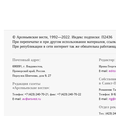
© Арсеньевские вести, 1992—2022. Индекс подписки: П2436
При перепечатке и при другом использовании материалов, ссылка
При републикации в сети интернет так же обязательна работающа
Почтовый адрес:
Редактор:
690091
, г.
Владивосток
,
Ирина Георги
Приморский край
,
Россия
.
E-mail:
edito
Переулок Шевченко
, дом 9, 27
Собственн
в Санкт-П
Редакция газеты
«
Арсеньевские вести
»:
Романенко Та
Телефон:
+7 (423) 240-70-21
, факс:
+7 (423) 240-70-22
Телефон: 8-9
E-mail:
av@arsvest.ru
E-mail:
rtg@
Отдел ре
Тел.: (423) 2