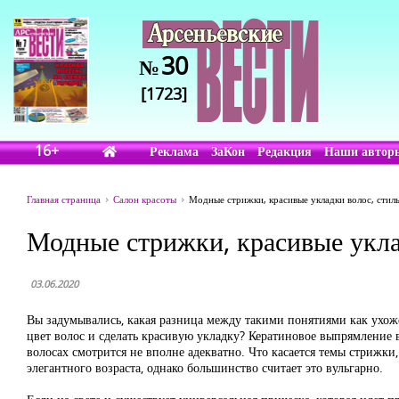
30
№
[1723]
16+
Реклама
ЗаКон
Редакция
Наши автор
Главная страница
Салон красоты
Модные стрижки, красивые укладки волос, стил
Модные стрижки, красивые укла
03.06.2020
Вы задумывались, какая разница между такими понятиями как ухож
цвет волос и сделать красивую укладку? Кератиновое выпрямление в
волосах смотрится не вполне адекватно. Что касается темы стрижк
элегантного возраста, однако большинство считает это вульгарно.