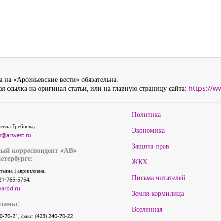
 на «Арсеньевские вести» обязательна.
я ссылка на оригинал статьи, или на главную страницу сайта:
https://w
Политика
евна Гребнёва,
Экономика
r@arsvest.ru
Защита прав
ый корреспондент «АВ»
етербурге:
ЖКХ
тьяна Гаврииловна,
Письма читателей
21-765-5754,
narod.ru
Земля-кормилица
кламы:
Вселенная
40-70-21, факс: (423) 240-70-22