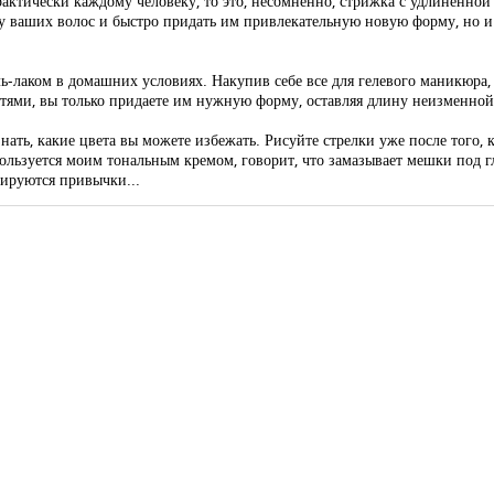
практически каждому человеку, то это, несомненно, стрижка с удлиненно
у ваших волос и быстро придать им привлекательную новую форму, но и
ь-лаком в домашних условиях. Накупив себе все для гелевого маникюра, 
гтями, вы только придаете им нужную форму, оставляя длину неизменной.
нать, какие цвета вы можете избежать. Рисуйте стрелки уже после того, к
ользуется моим тональным кремом, говорит, что замазывает мешки под гл
мируются привычки...