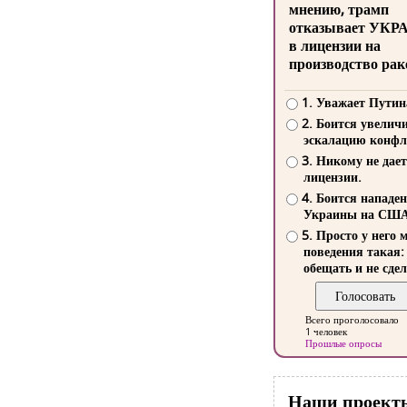
мнению, трамп
отказывает УКР
в лицензии на
производство рак
1. Уважает Путин
2. Боится увелич
эскалацию конфл
3. Никому не дает
лицензии.
4. Боится нападе
Украины на СШ
5. Просто у него 
поведения такая:
обещать и не сдел
Всего проголосовало
1 человек
Прошлые опросы
Наши проект