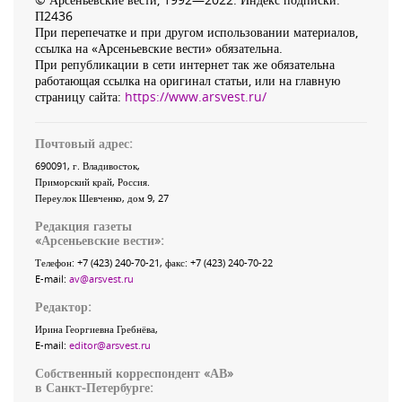
П2436
При перепечатке и при другом использовании материалов,
ссылка на «Арсеньевские вести» обязательна.
При републикации в сети интернет так же обязательна
работающая ссылка на оригинал статьи, или на главную
страницу сайта:
https://www.arsvest.ru/
Почтовый адрес:
690091
, г.
Владивосток
,
Приморский край
,
Россия
.
Переулок Шевченко
, дом 9, 27
Редакция газеты
«
Арсеньевские вести
»:
Телефон:
+7 (423) 240-70-21
, факс:
+7 (423) 240-70-22
E-mail:
av@arsvest.ru
Редактор:
Ирина Георгиевна Гребнёва,
E-mail:
editor@arsvest.ru
Собственный корреспондент «АВ»
в Санкт-Петербурге: