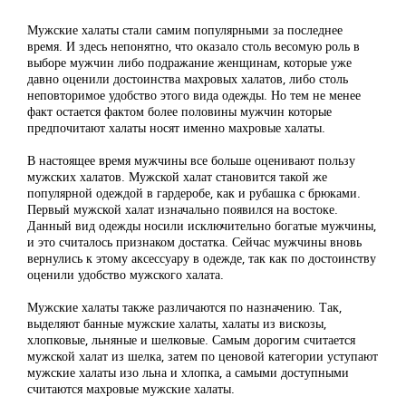
Мужские халаты стали самим популярными за последнее
время. И здесь непонятно, что оказало столь весомую роль в
выборе мужчин либо подражание женщинам, которые уже
давно оценили достоинства махровых халатов, либо столь
неповторимое удобство этого вида одежды. Но тем не менее
факт остается фактом более половины мужчин которые
предпочитают халаты носят именно махровые халаты.
В настоящее время мужчины все больше оценивают пользу
мужских халатов. Мужской халат становится такой же
популярной одеждой в гардеробе, как и рубашка с брюками.
Первый мужской халат изначально появился на востоке.
Данный вид одежды носили исключительно богатые мужчины,
и это считалось признаком достатка. Сейчас мужчины вновь
вернулись к этому аксессуару в одежде, так как по достоинству
оценили удобство мужского халата.
Мужские халаты также различаются по назначению. Так,
выделяют банные мужские халаты, халаты из вискозы,
хлопковые, льняные и шелковые. Самым дорогим считается
мужской халат из шелка, затем по ценовой категории уступают
мужские халаты изо льна и хлопка, а самыми доступными
считаются махровые мужские халаты.