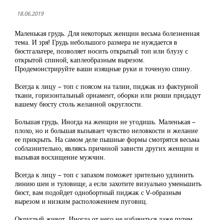
18.06.2019
Маленькая грудь. Для некоторых женщин весьма болезненная
тема. И зря! Грудь небольшого размера не нуждается в
бюстгальтере, позволяет носить открытый топ или блузу с
открытой спиной, каплеобразным вырезом.
Продемонстрируйте ваши изящные руки и точеную спину.
Всегда к лицу – топ с поясом на талии, пиджак из фактурной
ткани, горизонтальный орнамент, оборки или рюши придадут
вашему бюсту столь желанной округлости.
Большая грудь. Иногда на женщин не угодишь. Маленькая –
плохо, но и большая вызывает чувство неловкости и желание
ее прикрыть. На самом деле пышные формы смотрятся весьма
соблазнительно, являясь причиной зависти других женщин и
вызывая восхищение мужчин.
Всегда к лицу – топ с запахом поможет зрительно удлинить
линию шеи и туловище, а если захотите визуально уменьшить
бюст, вам подойдет однобортный пиджак с V-образным
вырезом и низким расположением пуговиц.
Округлый живот. Иногда от него не избавиться даже путем