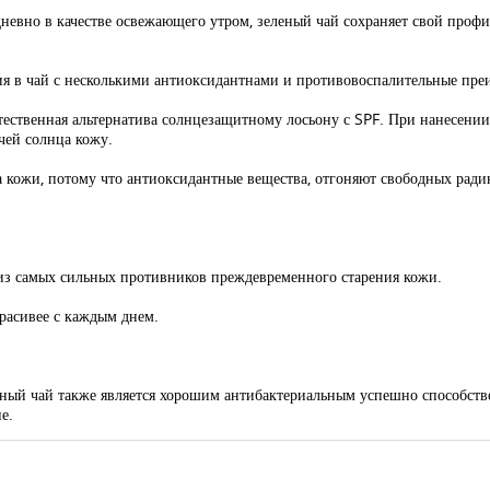
невно в качестве освежающего утром, зеленый чай сохраняет свой проф
я в чай с несколькими антиоксидантнами и противовоспалительные пре
тественная альтернатива солнцезащитному лосьону с SPF. При нанесени
чей солнца кожу.
а кожи, потому что антиоксидантные вещества, отгоняют свободных ради
 из самых сильных противников преждевременного старения кожи.
расивее с каждым днем.
еный чай также является хорошим антибактериальным успешно способст
е.