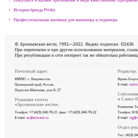
История бренда Pinko
Профессиональные вытяжки для маникюра и педикюра
© Арсеньевские вести, 1992—2022. Индекс подписки: П2436
При перепечатке и при другом использовании материалов, ссылка
При републикации в сети интернет так же обязательна работающа
Почтовый адрес:
Редактор:
690091
, г.
Владивосток
,
Ирина Георги
Приморский край
,
Россия
.
E-mail:
edito
Переулок Шевченко
, дом 9, 27
Собственн
в Санкт-П
Редакция газеты
«
Арсеньевские вести
»:
Романенко Та
Телефон:
+7 (423) 240-70-21
, факс:
+7 (423) 240-70-22
Телефон: 8-9
E-mail:
av@arsvest.ru
E-mail:
rtg@
Отдел ре
Тел.: (423) 2