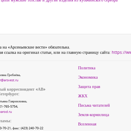
 на «Арсеньевские вести» обязательна.
я ссылка на оригинал статьи, или на главную страницу сайта:
https://w
Политика
евна Гребнёва,
Экономика
r@arsvest.ru
Защита прав
ый корреспондент «АВ»
етербурге:
ЖКХ
тьяна Гаврииловна,
Письма читателей
21-765-5754,
narod.ru
Земля-кормилица
кламы:
Вселенная
40-70-21, факс: (423) 240-70-22