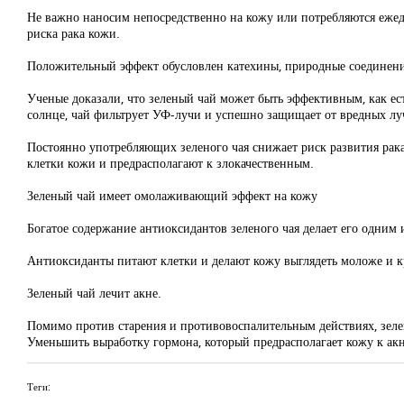
Не важно наносим непосредственно на кожу или потребляются ежед
риска рака кожи.
Положительный эффект обусловлен катехины, природные соединени
Ученые доказали, что зеленый чай может быть эффективным, как ес
солнце, чай фильтрует УФ-лучи и успешно защищает от вредных лу
Постоянно употребляющих зеленого чая снижает риск развития рак
клетки кожи и предрасполагают к злокачественным.
Зеленый чай имеет омолаживающий эффект на кожу
Богатое содержание антиоксидантов зеленого чая делает его одним
Антиоксиданты питают клетки и делают кожу выглядеть моложе и к
Зеленый чай лечит акне.
Помимо против старения и противовоспалительным действиях, зел
Уменьшить выработку гормона, который предрасполагает кожу к акн
Теги: