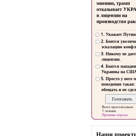
мнению, трамп
отказывает УКР
в лицензии на
производство рак
1. Уважает Путин
2. Боится увелич
эскалацию конфл
3. Никому не дает
лицензии.
4. Боится нападе
Украины на СШ
5. Просто у него 
поведения такая:
обещать и не сдел
Всего проголосовало
1 человек
Прошлые опросы
Наши проект