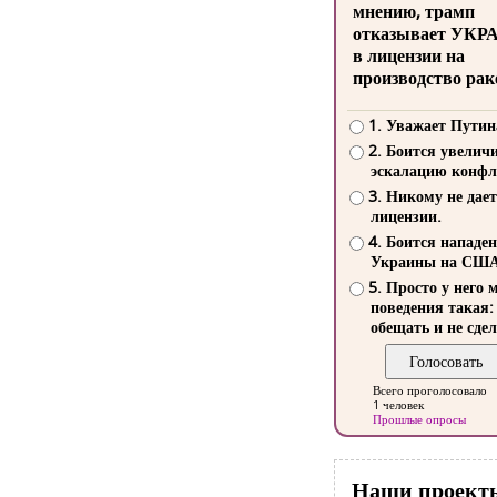
мнению, трамп
отказывает УКР
в лицензии на
производство рак
1. Уважает Путин
2. Боится увелич
эскалацию конфл
3. Никому не дает
лицензии.
4. Боится нападе
Украины на СШ
5. Просто у него 
поведения такая:
обещать и не сдел
Всего проголосовало
1 человек
Прошлые опросы
Наши проект