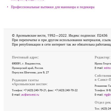
Профессиональные вытяжки для маникюра и педикюра
© Арсеньевские вести, 1992—2022. Индекс подписки: П2436
При перепечатке и при другом использовании материалов, ссылка
При републикации в сети интернет так же обязательна работающа
Почтовый адрес:
Редактор:
690091
, г.
Владивосток
,
Ирина Георги
Приморский край
,
Россия
.
E-mail:
edito
Переулок Шевченко
, дом 9, 27
Собственн
в Санкт-П
Редакция газеты
«
Арсеньевские вести
»:
Романенко Та
Телефон:
+7 (423) 240-70-21
, факс:
+7 (423) 240-70-22
Телефон: 8-9
E-mail:
av@arsvest.ru
E-mail:
rtg@
Отдел ре
Тел.: (423) 2