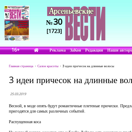
30
№
[1723]
16+
Реклама
ЗаКон
Редакция
Наши автор
Главная страница
Салон красоты
3 идеи причесок на длинные волосы
3 идеи причесок на длинные во
25.03.2019
Весной, в моде опять будут романтичные плетеные прически. Предла
пригодятся для самых различных событий.
Распущенная коса