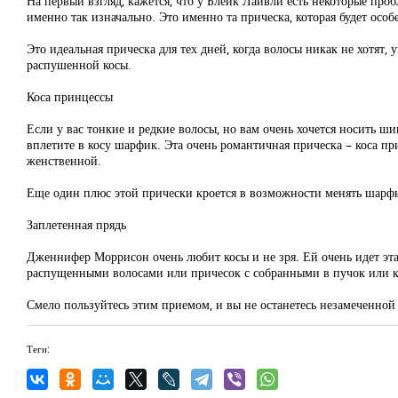
На первый взгляд, кажется, что у Блейк Лайвли есть некоторые проб
именно так изначально. Это именно та прическа, которая будет особ
Это идеальная прическа для тех дней, когда волосы никак не хотя
распушенной косы.
Коса принцессы
Если у вас тонкие и редкие волосы, но вам очень хочется носить ш
вплетите в косу шарфик. Эта очень романтичная прическа – коса пр
женственной.
Еще один плюс этой прически кроется в возможности менять шарфы
Заплетенная прядь
Дженнифер Моррисон очень любит косы и не зря. Ей очень идет эта
распущенными волосами или причесок с собранными в пучок или ко
Смело пользуйтесь этим приемом, и вы не останетесь незамеченно
Теги: