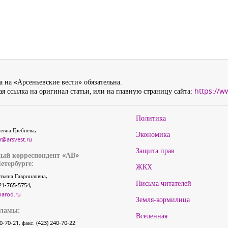
 на «Арсеньевские вести» обязательна.
я ссылка на оригинал статьи, или на главную страницу сайта:
https://w
Политика
евна Гребнёва,
Экономика
r@arsvest.ru
Защита прав
ый корреспондент «АВ»
етербурге:
ЖКХ
тьяна Гаврииловна,
Письма читателей
21-765-5754,
narod.ru
Земля-кормилица
кламы:
Вселенная
40-70-21, факс: (423) 240-70-22