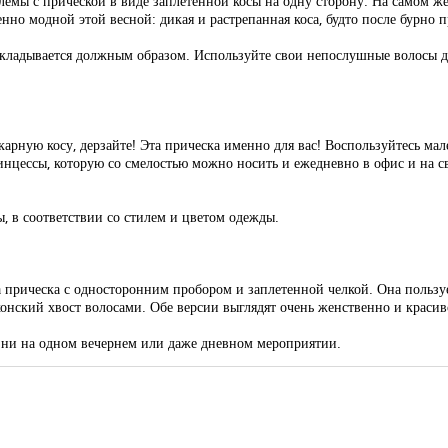
лемы с прической в виде заплетенной косы на одну сторону. На самом же 
енно модной этой весной: дикая и растрепанная коса, будто после бурно 
т, укладывается должным образом. Используйте свои непослушные волосы 
икарную косу, дерзайте! Эта прическа именно для вас! Воспользуйтесь ма
инцессы, которую со смелостью можно носить и ежедневно в офис и на св
, в соответствии со стилем и цветом одежды.
 прическа с односторонним пробором и заплетенной челкой. Она пользу
нский хвост волосами. Обе версии выглядят очень женственно и красив
й ни на одном вечернем или даже дневном мероприятии.