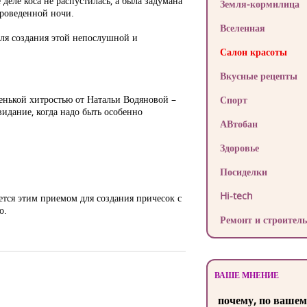
деле коса не распустилась, а была задумана
Земля-кормилица
проведенной ночи.
Вселенная
для создания этой непослушной и
Салон красоты
Вкусные рецепты
ленькой хитростью от Натальи Водяновой –
Спорт
идание, когда надо быть особенно
АВтобан
Здоровье
Посиделки
Hi-tech
ется этим приемом для создания причесок с
о.
Ремонт и строитель
ВАШЕ МНЕНИЕ
почему, по вашем