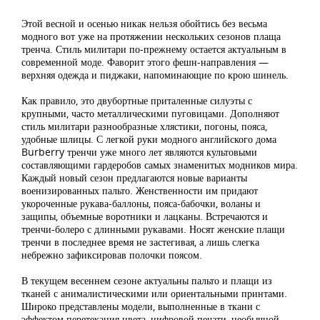
Этой весной и осенью никак нельзя обойтись без весьма
модного вот уже на протяжении нескольких сезонов плаща
тренча. Стиль милитари по-прежнему остается актуальным в
современной моде. Фаворит этого фешн-направления —
верхняя одежда и пиджаки, напоминающие по крою шинель.
Как правило, это двубортные приталенные силуэты с
крупными, часто металлическими пуговицами. Дополняют
стиль милитари разнообразные хлястики, погоны, пояса,
удобные шлицы. С легкой руки модного английского дома
Burberry тренчи уже много лет являются культовыми
составляющими гардеробов самых знаменитых модников мира.
Каждый новый сезон предлагаются новые варианты
военизированных пальто. Женственности им придают
укороченные рукава-баллоны, пояса-бабочки, воланы и
защипы, объемные воротники и лацканы. Встречаются и
тренчи-болеро с длинными рукавами. Носят женские плащи
тренчи в последнее время не застегивая, а лишь слегка
небрежно зафиксировав полочки поясом.
В текущем весеннем сезоне актуальны пальто и плащи из
тканей с анималистическими или ориентальными принтами.
Широко представлены модели, выполненные в ткани с
эффектом перетекания цвета, цифровой печати, необычной