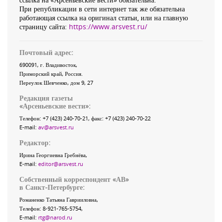
При републикации в сети интернет так же обязательна
работающая ссылка на оригинал статьи, или на главную
страницу сайта:
https://www.arsvest.ru/
Почтовый адрес:
690091
, г.
Владивосток
,
Приморский край
,
Россия
.
Переулок Шевченко
, дом 9, 27
Редакция газеты
«
Арсеньевские вести
»:
Телефон:
+7 (423) 240-70-21
, факс:
+7 (423) 240-70-22
E-mail:
av@arsvest.ru
Редактор:
Ирина Георгиевна Гребнёва,
E-mail:
editor@arsvest.ru
Собственный корреспондент «АВ»
в Санкт-Петербурге:
Романенко Татьяна Гаврииловна,
Телефон: 8-921-765-5754,
E-mail:
rtg@narod.ru