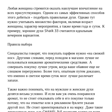
Любая женщина стремится оказать наилучшее впечатление на
всех присутствующих. Одним из самых эффективных способов
этого добиться – подобрать правильные духи. Однако тут
нужно учитывать множество факторов, включая возраст
женщины, характер мероприятия, а также время года и суток. К
примеру, хорошие духи Shaik 33 считаются идеальным
вечерним вариантом.
Правила выбора
Специалисты говорят, что покупать парфюм нужно «на свежий
нос». Другими словами, перед походом в магазин лучше не
пользоваться никакими ароматическими средствами. А
совершать покупку лучше утром, когда ваше обаяние еще не
слишком перегружено. Более того, опытным путем доказано,
что именно в светлое время суток мозг лучше различает
запахи.
Также важно понимать, что на мужские и женские духи
делятся весьма условно. И если вам уж очень понравился
аромат, то не стоит отказывать себе в его покупке только
потому, что на этикетке или в рекламном буклете указан
другой пол. Не стоит ориентироваться и на марку. Даже такие
легендарные духи, как CHANEL №5 подходят далеко не всем.