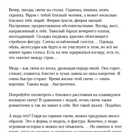
Вечер, звезды, свечи на столах. Скрипка, тишина, опять
скрипка. Рядом с тобой близкий человек, а может несколько
близких тебе людей. Феерия чувств, феерия эмоций.
Настроение, продиктованное обстоятельствами. Взгляд, жест,
направленный к тебе. Тяжелый бархат вечернего платья,
ниспадающий. Складка пиджака, красиво облегающего
стройную фигуру. Слегка ослабленный галстук…. Одежда,
обувь, аксессуары как будто и не участвуют в этом, но всё же
имеют право голоса. Есть на чем задержаться взгляду, есть то,
что сквозит между строк….
Мода – как свеча из воска, дрожащая передо мной. Она горит,
стекает, плавится, блестит в лучах лампы из окна напротив. И
очень быстро сгорает. Время жизни этой свечи — очень
короткое. Такова мода …быстротечна.
Попробуйте посмотреть с близкого расстояния на плавящуюся
восковую свечу! В сравнении с модой, огонь свечи также
романтичен и так же манит к себе. Вот такой аналог. Подобно.
А мода что? Глядя на горение свечи, можно придумать много
образов. Это и форма, и модель, и фактура. Конечно, у моды
огромная история и можно все объяснить. … Но именно в этот
вечер, когда ты сидишь и смотришь на горение восковой свечи,