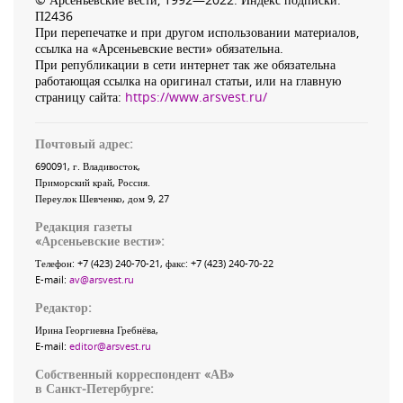
П2436
При перепечатке и при другом использовании материалов,
ссылка на «Арсеньевские вести» обязательна.
При републикации в сети интернет так же обязательна
работающая ссылка на оригинал статьи, или на главную
страницу сайта:
https://www.arsvest.ru/
Почтовый адрес:
690091
, г.
Владивосток
,
Приморский край
,
Россия
.
Переулок Шевченко
, дом 9, 27
Редакция газеты
«
Арсеньевские вести
»:
Телефон:
+7 (423) 240-70-21
, факс:
+7 (423) 240-70-22
E-mail:
av@arsvest.ru
Редактор:
Ирина Георгиевна Гребнёва,
E-mail:
editor@arsvest.ru
Собственный корреспондент «АВ»
в Санкт-Петербурге: