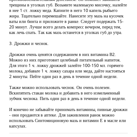
трещины в уголках губ. Возьмите маленькую мисочку, налейте
в нее 1 ст. ложку меда. Капните в него 10 капель рыбьего
жира. Тщательно перемешайте. Нанесите эту мазь на кусочек
ваты или бинта и приложите в ранке. Следует подержать 15-
20 минут. Лучше всего делать компресс вечером, перед тем,
как лечь спать. Так как мазь останется в уголках губ до утра.
3. Дрожжи и чеснок.
Дрожжи очень ценятся содержанием в них витамина В2.
Можно из них приготовит целебный питательный напиток.
Для этого 1 ч. ложку дрожжей залейте 100-150 мл. горячего
молока, добавьте 1 ч. ложку сахара или меда, дайте настояться
2 минуты. Пейте один раз в день в течение одной недели.
Также можно использовать чеснок. Он очень полезен.
Вскипятить стакан молока и добавить в него измельченный
зубчик чеснока. Пить один раз в день в течение одной недели.
И конечно не забывайте принимать витамины, пивные дрожжи
- они продаются в аптеке. Для заживления ранок можно
использовать Синтомициновую мазь и витамин Е в масле или
капсулах.