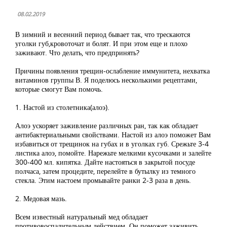
08.02.2019
В зимний и весенний период бывает так, что трескаются
уголки губ,кровоточат и болят. И при этом еще и плохо
заживают. Что делать, что предпринять?
Причины появления трещин-ослабление иммунитета, нехватка
витаминов группы В. Я поделюсь несколькими рецептами,
которые смогут Вам помочь.
1. Настой из столетника(алоэ).
Алоэ ускоряет заживление различных ран, так как обладает
антибактериальными свойствами. Настой из алоэ поможет Вам
избавиться от трещинок на губах и в уголках губ. Срежьте 3-4
листика алоэ, помойте. Нарежьте мелкими кусочками и залейте
300-400 мл. кипятка. Дайте настояться в закрытой посуде
полчаса, затем процедите, перелейте в бутылку из темного
стекла. Этим настоем промывайте ранки 2-3 раза в день.
2. Медовая мазь.
Всем известный натуральный мед обладает
противовоспалительным действием. Он поможет заживить