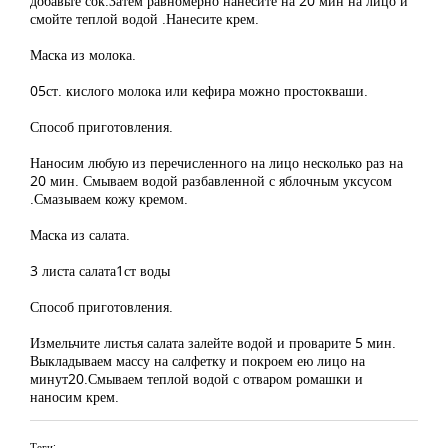
добавьте сок.Затем равномерно нанесите на 20 мин на лицо и
смойте теплой водой .Нанесите крем.
Маска из молока.
05ст. кислого молока или кефира можно простокваши.
Способ приготовления.
Наносим любую из перечисленного на лицо несколько раз на
20 мин. Смываем водой разбавленной с яблочным уксусом
.Смазываем кожу кремом.
Маска из салата.
3 листа салата1ст воды
Способ приготовления.
Измельчите листья салата залейте водой и проварите 5 мин.
Выкладываем массу на салфетку и покроем ею лицо на
минут20.Смываем теплой водой с отваром ромашки и
наносим крем.
Теги: