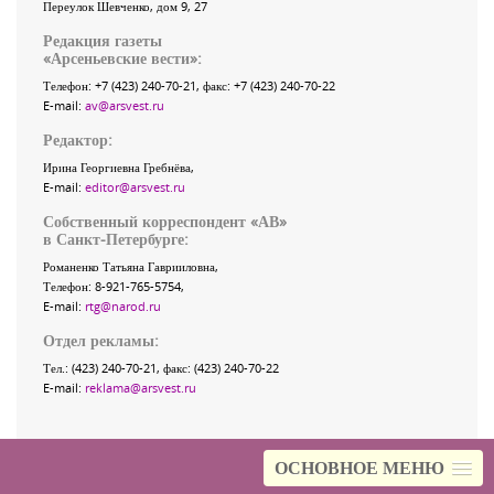
Переулок Шевченко
, дом 9, 27
Редакция газеты
«
Арсеньевские вести
»:
Телефон:
+7 (423) 240-70-21
, факс:
+7 (423) 240-70-22
E-mail:
av@arsvest.ru
Редактор:
Ирина Георгиевна Гребнёва,
E-mail:
editor@arsvest.ru
Собственный корреспондент «АВ»
в Санкт-Петербурге:
Романенко Татьяна Гаврииловна,
Телефон: 8-921-765-5754,
E-mail:
rtg@narod.ru
Отдел рекламы:
Тел.: (423) 240-70-21, факс: (423) 240-70-22
E-mail:
reklama@arsvest.ru
ОСНОВНОЕ МЕНЮ