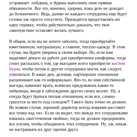
устраивает: пойдешь, и будешь выполнять свои прямые
обязанности. Все это, конечно, здорово, пока дело не доходит
до больничного. Ведь, далеко не каждого сотрудника еще будут
готовы так просто отпустить. Приходится предоставлять ни
одну справку, чтобы действительно доказать, что твое
самочувствие оставляет желать лучшего.
В общем, если вы не хотите заболеть, тогда приобретайте
качественную, натуральную, а главное, теплую одежду. В этом
случае, вы будете уверены в своем выборе. Но, если вам
выделяют деньги на работе для приобретения униформы, тогда
стоит рассказать о том, где выгоднее всего приобрести
костюм
Буран
, чтобы потом и другие сотрудники могли, как следует,
утеплиться. В наши дни, деловые, партнерские отношения
расценивают как-то неформально. Кто-то, во имя собственной
выгоды, начинает врать, всячески придумывать какие-то
небылицы, вводя в заблуждение других своих коллег. Ну, а
откуда будут браться теплые отношения, если все, словно
грызутся за место под солнцем?! Такого быть точно не должно.
Во всяком случае, хороший директор всегда вовремя расставит
все точки над «и». Если он видит, что между его сотрудниками
началась ожесточенная «война», тогда он должен предпринять
все усилия, чтобы объединить этих сотрудников. Ну, уж, никак
не настраивать их друг против друга.