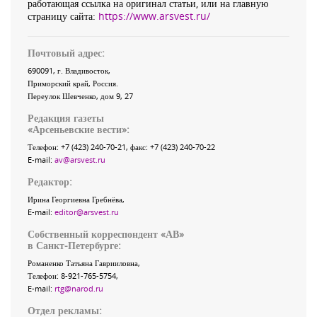
работающая ссылка на оригинал статьи, или на главную
страницу сайта:
https://www.arsvest.ru/
Почтовый адрес:
690091
, г.
Владивосток
,
Приморский край
,
Россия
.
Переулок Шевченко
, дом 9, 27
Редакция газеты
«
Арсеньевские вести
»:
Телефон:
+7 (423) 240-70-21
, факс:
+7 (423) 240-70-22
E-mail:
av@arsvest.ru
Редактор:
Ирина Георгиевна Гребнёва,
E-mail:
editor@arsvest.ru
Собственный корреспондент «АВ»
в Санкт-Петербурге:
Романенко Татьяна Гаврииловна,
Телефон: 8-921-765-5754,
E-mail:
rtg@narod.ru
Отдел рекламы: