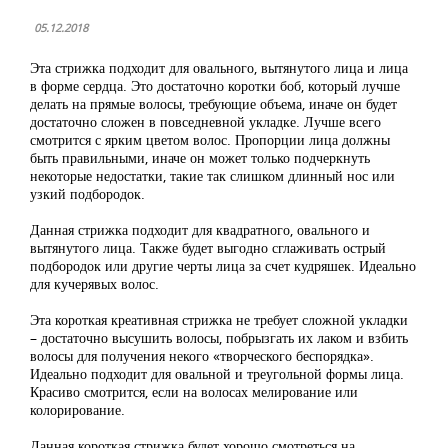
05.12.2018
Эта стрижка подходит для овального, вытянутого лица и лица
в форме сердца. Это достаточно коротки боб, который лучше
делать на прямые волосы, требующие объема, иначе он будет
достаточно сложен в повседневной укладке. Лучше всего
смотрится с ярким цветом волос. Пропорции лица должны
быть правильными, иначе он может только подчеркнуть
некоторые недостатки, такие так слишком длинный нос или
узкий подбородок.
Данная стрижка подходит для квадратного, овального и
вытянутого лица. Также будет выгодно сглаживать острый
подбородок или другие черты лица за счет кудряшек. Идеально
для кучерявых волос.
Эта короткая креативная стрижка не требует сложной укладки
– достаточно высушить волосы, побрызгать их лаком и взбить
волосы для получения некого «творческого беспорядка».
Идеально подходит для овальной и треугольной формы лица.
Красиво смотрится, если на волосах мелирование или
колорирование.
Данная короткая стрижка будет хорошо смотреться на