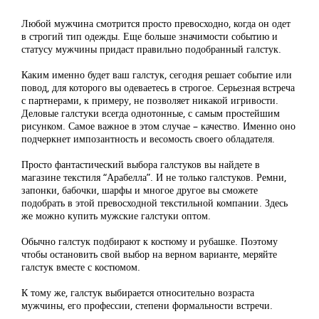
Любой мужчина смотрится просто превосходно, когда он одет
в строгий тип одежды. Еще больше значимости событию и
статусу мужчины придаст правильно подобранный галстук.
Каким именно будет ваш галстук, сегодня решает событие или
повод, для которого вы одеваетесь в строгое. Серьезная встреча
с партнерами, к примеру, не позволяет никакой игривости.
Деловые галстуки всегда однотонные, с самым простейшим
рисунком. Самое важное в этом случае – качество. Именно оно
подчеркнет импозантность и весомость своего обладателя.
Просто фантастический выбора галстуков вы найдете в
магазине текстиля “Арабелла”. И не только галстуков. Ремни,
запонки, бабочки, шарфы и многое другое вы сможете
подобрать в этой превосходной текстильной компании. Здесь
же можно купить мужские галстуки оптом.
Обычно галстук подбирают к костюму и рубашке. Поэтому
чтобы остановить свой выбор на верном варианте, меряйте
галстук вместе с костюмом.
К тому же, галстук выбирается относительно возраста
мужчины, его профессии, степени формальности встречи.