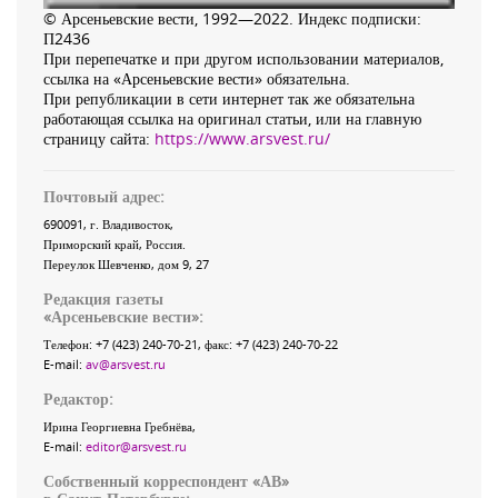
© Арсеньевские вести, 1992—2022. Индекс подписки:
П2436
При перепечатке и при другом использовании материалов,
ссылка на «Арсеньевские вести» обязательна.
При републикации в сети интернет так же обязательна
работающая ссылка на оригинал статьи, или на главную
страницу сайта:
https://www.arsvest.ru/
Почтовый адрес:
690091
, г.
Владивосток
,
Приморский край
,
Россия
.
Переулок Шевченко
, дом 9, 27
Редакция газеты
«
Арсеньевские вести
»:
Телефон:
+7 (423) 240-70-21
, факс:
+7 (423) 240-70-22
E-mail:
av@arsvest.ru
Редактор:
Ирина Георгиевна Гребнёва,
E-mail:
editor@arsvest.ru
Собственный корреспондент «АВ»