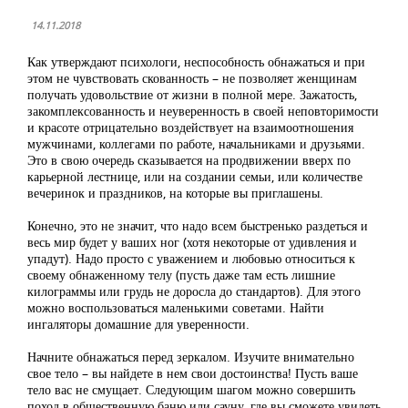
14.11.2018
Как утверждают психологи, неспособность обнажаться и при
этом не чувствовать скованность – не позволяет женщинам
получать удовольствие от жизни в полной мере. Зажатость,
закомплексованность и неуверенность в своей неповторимости
и красоте отрицательно воздействует на взаимоотношения
мужчинами, коллегами по работе, начальниками и друзьями.
Это в свою очередь сказывается на продвижении вверх по
карьерной лестнице, или на создании семьи, или количестве
вечеринок и праздников, на которые вы приглашены.
Конечно, это не значит, что надо всем быстренько раздеться и
весь мир будет у ваших ног (хотя некоторые от удивления и
упадут). Надо просто с уважением и любовью относиться к
своему обнаженному телу (пусть даже там есть лишние
килограммы или грудь не доросла до стандартов). Для этого
можно воспользоваться маленькими советами. Найти
ингаляторы домашние для уверенности.
Начните обнажаться перед зеркалом. Изучите внимательно
свое тело – вы найдете в нем свои достоинства! Пусть ваше
тело вас не смущает. Следующим шагом можно совершить
поход в общественную баню или сауну, где вы сможете увидеть