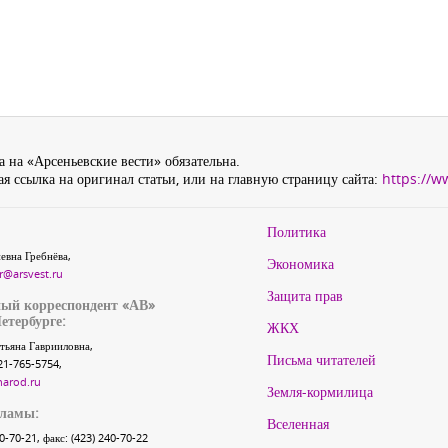
 на «Арсеньевские вести» обязательна.
я ссылка на оригинал статьи, или на главную страницу сайта:
https://w
Политика
евна Гребнёва,
Экономика
r@arsvest.ru
Защита прав
ый корреспондент «АВ»
етербурге:
ЖКХ
тьяна Гаврииловна,
Письма читателей
21-765-5754,
narod.ru
Земля-кормилица
кламы:
Вселенная
40-70-21, факс: (423) 240-70-22