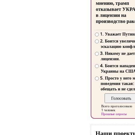
мнению, трамп
отказывает УКР
в лицензии на
производство рак
1. Уважает Путин
2. Боится увелич
эскалацию конфл
3. Никому не дает
лицензии.
4. Боится нападе
Украины на СШ
5. Просто у него 
поведения такая:
обещать и не сдел
Всего проголосовало
1 человек
Прошлые опросы
Наши проект