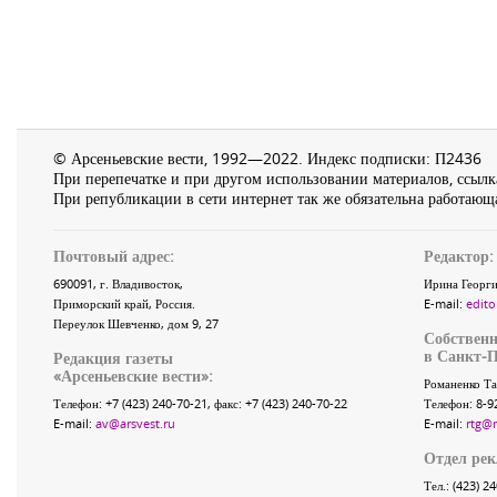
© Арсеньевские вести, 1992—2022. Индекс подписки: П2436
При перепечатке и при другом использовании материалов, ссылка
При републикации в сети интернет так же обязательна работающа
Почтовый адрес:
Редактор:
690091
, г.
Владивосток
,
Ирина Георги
Приморский край
,
Россия
.
E-mail:
edito
Переулок Шевченко
, дом 9, 27
Собственн
в Санкт-П
Редакция газеты
«
Арсеньевские вести
»:
Романенко Та
Телефон:
+7 (423) 240-70-21
, факс:
+7 (423) 240-70-22
Телефон: 8-9
E-mail:
av@arsvest.ru
E-mail:
rtg@
Отдел ре
Тел.: (423) 2