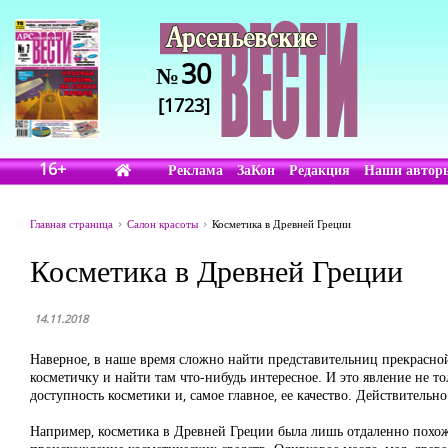
30
№
[1723]
16+
Реклама
ЗаКон
Редакция
Наши автор
Главная страница
Салон красоты
Косметика в Древней Греции
Косметика в Древней Греции
14.11.2018
Наверное, в наше время сложно найти представительниц прекрасной
косметичку и найти там что-нибудь интересное. И это явление не 
доступность косметики и, самое главное, ее качество. Действительн
Например, косметика в Древней Греции была лишь отдаленно похожа 