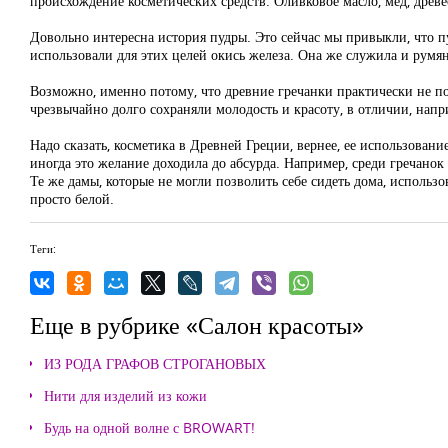
происхождение косметических средств. Оливковое масло, мед, древ
Довольно интересна история пудры. Это сейчас мы привыкли, что пу
использовали для этих целей окись железа. Она же служила и румя
Возможно, именно потому, что древние гречанки практически не пол
чрезвычайно долго сохраняли молодость и красоту, в отличии, напр
Надо сказать, косметика в Древней Греции, вернее, ее использован
иногда это желание доходила до абсурда. Например, среди гречанок
Те же дамы, которые не могли позволить себе сидеть дома, использо
просто белой.
Теги:
Еще в рубрике «Салон красоты»
ИЗ РОДА ГРАФОВ СТРОГАНОВЫХ
Нити для изделий из кожи
Будь на одной волне с BROWART!