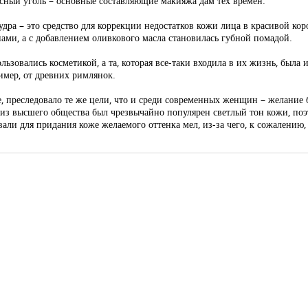
есный уголь – основные составляющие макияжа дам тех времен.
дра – это средство для коррекции недостатков кожи лица в красивой коро
нами, а с добавлением оливкового масла становилась губной помадой.
ьзовались косметикой, а та, которая все-таки входила в их жизнь, была
имер, от древних римлянок.
ие, преследовало те же цели, что и среди современных женщин – желание
 из высшего общества был чрезвычайно популярен светлый тон кожи, поэ
вали для придания коже желаемого оттенка мел, из-за чего, к сожалению, 