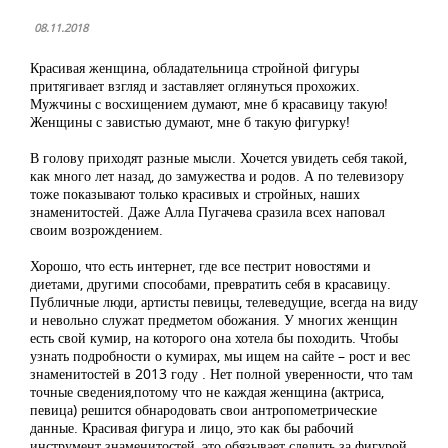
08.11.2018
Красивая женщина, обладательница стройной фигуры
притягивает взгляд и заставляет оглянуться прохожих.
Мужчины с восхищением думают, мне б красавицу такую!
Женщины с завистью думают, мне б такую фигурку!
В голову приходят разные мысли. Хочется увидеть себя такой,
как много лет назад, до замужества и родов. А по телевизору
тоже показывают только красивых и стройных, наших
знаменитостей. Даже Алла Пугачева сразила всех наповал
своим возрождением.
Хорошо, что есть интернет, где все пестрит новостями и
диетами, другими способами, превратить себя в красавицу.
Публичные люди, артисты певицы, телеведущие, всегда на виду
и невольно служат предметом обожания. У многих женщин
есть свой кумир, на которого она хотела бы походить. Чтобы
узнать подробности о кумирах, мы ищем на сайте – рост и вес
знаменитостей в 2013 году . Нет полной уверенности, что там
точные сведения,потому что не каждая женщина (актриса,
певица) решится обнародовать свои антропометрические
данные. Красивая фигура и лицо, это как бы рабочий
инструмент знаменитостей, это обязывает следить за фигурой.