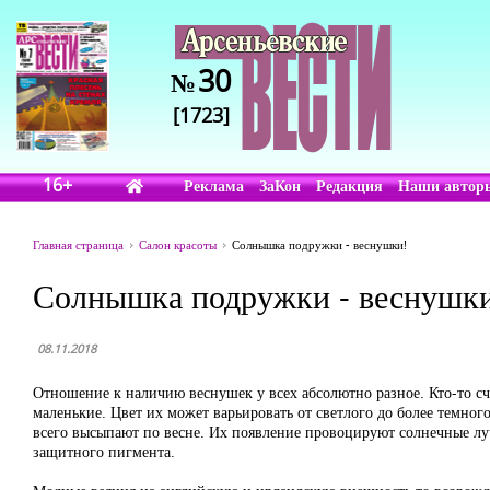
30
№
[1723]
16+
Реклама
ЗаКон
Редакция
Наши автор
Главная страница
Салон красоты
Солнышка подружки - веснушки!
Солнышка подружки - веснушки
08.11.2018
Отношение к наличию веснушек у всех абсолютно разное. Кто-то сч
маленькие. Цвет их может варьировать от светлого до более темн
всего высыпают по весне. Их появление провоцируют солнечные лу
защитного пигмента.