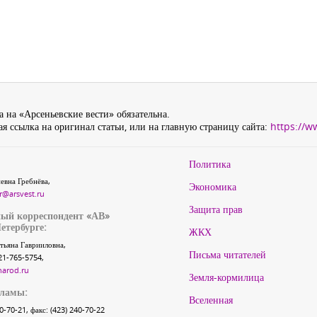
 на «Арсеньевские вести» обязательна.
я ссылка на оригинал статьи, или на главную страницу сайта:
https://w
Политика
евна Гребнёва,
Экономика
r@arsvest.ru
Защита прав
ый корреспондент «АВ»
етербурге:
ЖКХ
тьяна Гаврииловна,
Письма читателей
21-765-5754,
narod.ru
Земля-кормилица
кламы:
Вселенная
40-70-21, факс: (423) 240-70-22