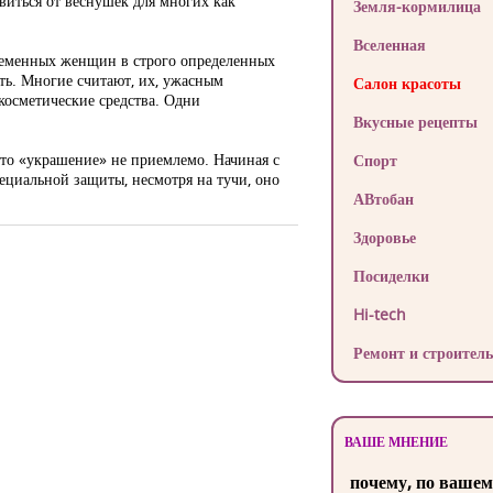
виться от веснушек для многих как
Земля-кормилица
Вселенная
еременных женщин в строго определенных
ть. Многие считают, их, ужасным
Салон красоты
косметические средства. Одни
Вкусные рецепты
 это «украшение» не приемлемо. Начиная с
Спорт
пециальной защиты, несмотря на тучи, оно
АВтобан
Здоровье
Посиделки
Hi-tech
Ремонт и строитель
ВАШЕ МНЕНИЕ
почему, по вашем