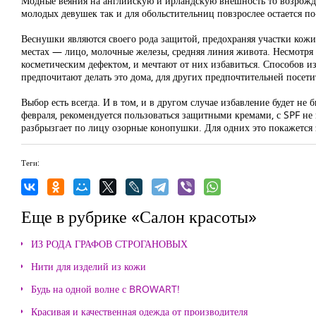
Модные веяния на английскую и ирландскую внешность то возрождаю
молодых девушек так и для обольстительниц повзрослее остается п
Веснушки являются своего рода защитой, предохраняя участки кож
местах — лицо, молочные железы, средняя линия живота. Несмотря
косметическим дефектом, и мечтают от них избавиться. Способов и
предпочитают делать это дома, для других предпочтительней посети
Выбор есть всегда. И в том, и в другом случае избавление будет н
февраля, рекомендуется пользоваться защитными кремами, с SPF не 
разбрызгает по лицу озорные конопушки. Для одних это покажется з
Теги:
Еще в рубрике «Салон красоты»
ИЗ РОДА ГРАФОВ СТРОГАНОВЫХ
Нити для изделий из кожи
Будь на одной волне с BROWART!
Красивая и качественная одежда от производителя