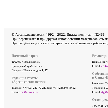
© Арсеньевские вести, 1992—2022. Индекс подписки: П2436
При перепечатке и при другом использовании материалов, ссылка
При републикации в сети интернет так же обязательна работающа
Почтовый адрес:
Редактор:
690091
, г.
Владивосток
,
Ирина Георги
Приморский край
,
Россия
.
E-mail:
edito
Переулок Шевченко
, дом 9, 27
Собственн
в Санкт-П
Редакция газеты
«
Арсеньевские вести
»:
Романенко Та
Телефон:
+7 (423) 240-70-21
, факс:
+7 (423) 240-70-22
Телефон: 8-9
E-mail:
av@arsvest.ru
E-mail:
rtg@
Отдел ре
Тел.: (423) 2