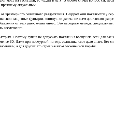
т моду на веснушки, то уходят в лету. В любом случае вопрос как изба
о-прежнему актуальным.
и от чрезмерного солнечного раздражения. Недаром они появляются у б
 на свои защитные функции, конопушки далеко не всем доставляют радос
збавления от веснушек, очень много. Это народные методы, специальные 
ть косметолога.
е быстрым. Поэтому лучше не допускать появления веснушек, если для вас
менее 30. Даже при пасмурной погоде, солнышко свое дело знает. Без с
абавным, а для других это будет началом бесконечной борьбы.