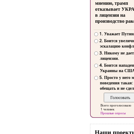
мнению, трамп
отказывает УКР
в лицензии на
производство рак
1. Уважает Путин
2. Боится увелич
эскалацию конфл
3. Никому не дает
лицензии.
4. Боится нападе
Украины на СШ
5. Просто у него 
поведения такая:
обещать и не сдел
Всего проголосовало
1 человек
Прошлые опросы
Наши проект