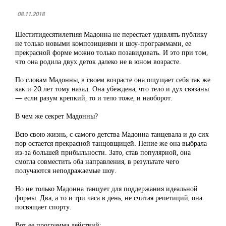
08.11.2018
Шеститидесятилетняя Мадонна не перестает удивлять публику
не только новыми композициями и шоу-программами, ее
прекрасной форме можно только позавидовать. И это при том,
что она родила двух деток далеко не в юном возрасте.
По словам Мадонны, в своем возрасте она ощущает себя так же
как и 20 лет тому назад. Она убеждена, что тело и дух связаны
— если разум крепкий, то и тело тоже, и наоборот.
В чем же секрет Мадонны?
Всю свою жизнь, с самого детства Мадонна танцевала и до сих
пор остается прекрасной танцовщицей. Пение же она выбрала
из-за большей прибыльности. Зато, став популярной, она
смогла совместить оба направления, в результате чего
получаются неподражаемые шоу.
Но не только Мадонна танцует для поддержания идеальной
формы. Два, а то и три часа в день, не считая репетиций, она
посвящает спорту.
Вот ее программа действий: