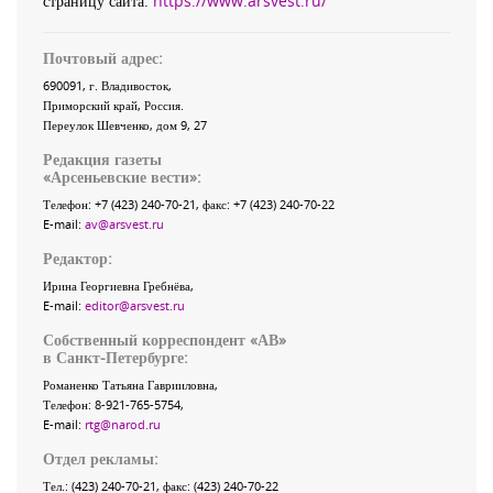
страницу сайта:
https://www.arsvest.ru/
Почтовый адрес:
690091
, г.
Владивосток
,
Приморский край
,
Россия
.
Переулок Шевченко
, дом 9, 27
Редакция газеты
«
Арсеньевские вести
»:
Телефон:
+7 (423) 240-70-21
, факс:
+7 (423) 240-70-22
E-mail:
av@arsvest.ru
Редактор:
Ирина Георгиевна Гребнёва,
E-mail:
editor@arsvest.ru
Собственный корреспондент «АВ»
в Санкт-Петербурге:
Романенко Татьяна Гаврииловна,
Телефон: 8-921-765-5754,
E-mail:
rtg@narod.ru
Отдел рекламы:
Тел.: (423) 240-70-21, факс: (423) 240-70-22