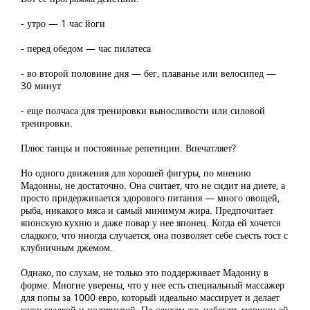
- утро — 1 час йоги
- перед обедом — час пилатеса
- во второй половине дня — бег, плаванье или велосипед —
30 минут
- еще полчаса для тренировки выносливости или силовой
тренировки.
Плюс танцы и постоянные репетиции. Впечатляет?
Но одного движения для хорошей фигуры, по мнению
Мадонны, не достаточно. Она считает, что не сидит на диете, а
просто придерживается здорового питания — много овощей,
рыба, никакого мяса и самый минимум жира. Предпочитает
японскую кухню и даже повар у нее японец. Когда ей хочется
сладкого, что иногда случается, она позволяет себе съесть тост с
клубничным джемом.
Однако, по слухам, не только это поддерживает Мадонну в
форме. Многие уверены, что у нее есть специальный массажер
для попы за 1000 евро, который идеально массирует и делает
кожу гладкой и подтянутой. По слухам же, избегать морщин ей