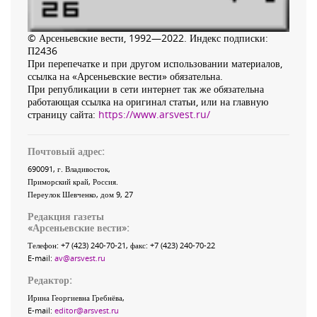
© Арсеньевские вести, 1992—2022. Индекс подписки:
П2436
При перепечатке и при другом использовании материалов,
ссылка на «Арсеньевские вести» обязательна.
При републикации в сети интернет так же обязательна
работающая ссылка на оригинал статьи, или на главную
страницу сайта:
https://www.arsvest.ru/
Почтовый адрес:
690091
, г.
Владивосток
,
Приморский край
,
Россия
.
Переулок Шевченко
, дом 9, 27
Редакция газеты
«
Арсеньевские вести
»:
Телефон:
+7 (423) 240-70-21
, факс:
+7 (423) 240-70-22
E-mail:
av@arsvest.ru
Редактор:
Ирина Георгиевна Гребнёва,
E-mail:
editor@arsvest.ru