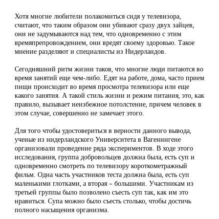
Хотя многие любители полакомиться сидя у телевизора,
считают, что таким образом они убивают сразу двух зайцев,
они не задумываются над тем, что одновременно с этим
времяпрепровождением, они вредят своему здоровью. Такое
мнение разделяют и специалисты из Нидерландов.
Сегодняшний ритм жизни таков, что многие люди питаются во
время занятий еще чем-либо. Едят на работе, дома, часто прием
пищи происходит во время просмотра телевизора или еще
какого занятия. А такой стиль жизни и режим питания, это, как
правило, вызывает неизбежное потолстение, причем человек в
этом случае, совершенно не замечает этого.
Для того чтобы удостовериться в верности данного вывода,
ученые из нидерландского Университета в Вагенингене
организовали проведение ряда экспериментов. В ходе этого
исследования, группа добровольцев должна была, есть суп и
одновременно смотреть по телевизору короткометражный
фильм. Одна часть участников теста должна была, есть суп
маленькими глотками, а вторая – большими. Участникам из
третьей группы было позволено съесть суп так, как им это
нравиться. Супа можно было съесть столько, чтобы достичь
полного насыщения организма.