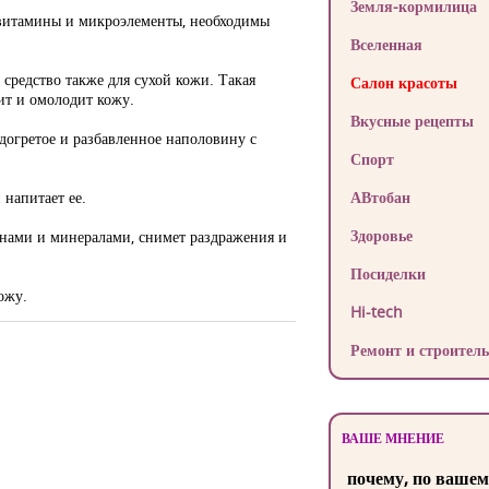
Земля-кормилица
е витамины и микроэлементы, необходимы
Вселенная
средство также для сухой кожи. Такая
Салон красоты
ит и омолодит кожу.
Вкусные рецепты
догретое и разбавленное наполовину с
Спорт
 напитает ее.
АВтобан
Здоровье
инами и минералами, снимет раздражения и
Посиделки
ожу.
Hi-tech
Ремонт и строитель
ВАШЕ МНЕНИЕ
почему, по вашем