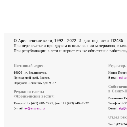
© Арсеньевские вести, 1992—2022. Индекс подписки: П2436
При перепечатке и при другом использовании материалов, ссылка
При републикации в сети интернет так же обязательна работающа
Почтовый адрес:
Редактор:
690091
, г.
Владивосток
,
Ирина Георги
Приморский край
,
Россия
.
E-mail:
edito
Переулок Шевченко
, дом 9, 27
Собственн
в Санкт-П
Редакция газеты
«
Арсеньевские вести
»:
Романенко Та
Телефон:
+7 (423) 240-70-21
, факс:
+7 (423) 240-70-22
Телефон: 8-9
E-mail:
av@arsvest.ru
E-mail:
rtg@
Отдел ре
Тел.: (423) 2