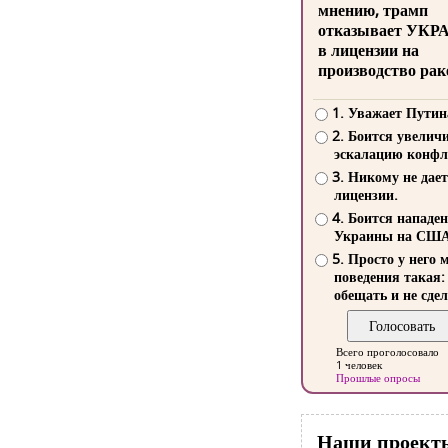
мнению, трамп
отказывает УКР
в лицензии на
производство рак
1. Уважает Путин
2. Боится увелич
эскалацию конфл
3. Никому не дает
лицензии.
4. Боится нападе
Украины на СШ
5. Просто у него 
поведения такая:
обещать и не сдел
Всего проголосовало
1 человек
Прошлые опросы
Наши проект