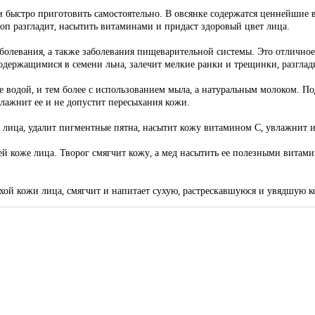
 и быстро приготовить самостоятельно. В овсянке содержатся ценнейши
роп разгладит, насытить витаминами и придаст здоровый цвет лица.
олевания, а также заболевания пищеварительной системы. Это отличное 
держащимися в семени льна, залечит мелкие ранки и трещинки, разглад
е водой, и тем более с использованием мыла, а натуральным молоком. По
влажнит ее и не допустит пересыхания кожи.
 лица, удалит пигментные пятна, насытит кожу витамином С, увлажнит и
ей коже лица. Творог смягчит кожу, а мед насытить ее полезными витам
хой кожи лица, смягчит и напитает сухую, растрескавшуюся и увядшую к