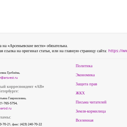
 на «Арсеньевские вести» обязательна.
я ссылка на оригинал статьи, или на главную страницу сайта:
https://w
Политика
евна Гребнёва,
Экономика
r@arsvest.ru
Защита прав
ый корреспондент «АВ»
етербурге:
ЖКХ
тьяна Гаврииловна,
Письма читателей
21-765-5754,
narod.ru
Земля-кормилица
кламы:
Вселенная
40-70-21, факс: (423) 240-70-22