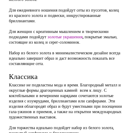
Для ежедневного ношения подойдут сеты из пуссетов, колец
из красного золота и подвески, инкрустированные
бриллиантами.
Для женщин с креативным мышлением и творческими
подходами подойдут
золотые украшения
,
покрытые эмалью,
состоящие из колец и серег-соломинок.
Набор из белого золота в минималистическом дизайне всегда
идеально завершит образ и даст возможность показать все
составляющие сета.
Классика
Классике не подвластны мода и время. Благородный металл и
округлые формы драгоценных камней всем к лицу. С
коктейльными и вечерними нарядами сочетаются золотые
изделия с изумрудами, бриллиантами или сапфирами. Эти
изделия облагородят образ и будут уместными при посещении
гала-ужинов и приемов, а также на открытии международных
художественных выставок.
Для торжества идеально подойдет набор из белого золота,
покрытый сапфирами и бриллиантами.