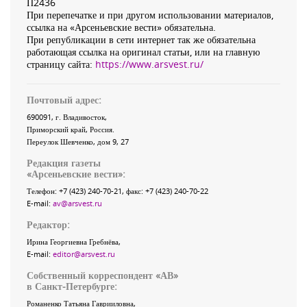
П2436
При перепечатке и при другом использовании материалов,
ссылка на «Арсеньевские вести» обязательна.
При републикации в сети интернет так же обязательна
работающая ссылка на оригинал статьи, или на главную
страницу сайта:
https://www.arsvest.ru/
Почтовый адрес:
690091
, г.
Владивосток
,
Приморский край
,
Россия
.
Переулок Шевченко
, дом 9, 27
Редакция газеты
«
Арсеньевские вести
»:
Телефон:
+7 (423) 240-70-21
, факс:
+7 (423) 240-70-22
E-mail:
av@arsvest.ru
Редактор:
Ирина Георгиевна Гребнёва,
E-mail:
editor@arsvest.ru
Собственный корреспондент «АВ»
в Санкт-Петербурге:
Романенко Татьяна Гаврииловна,