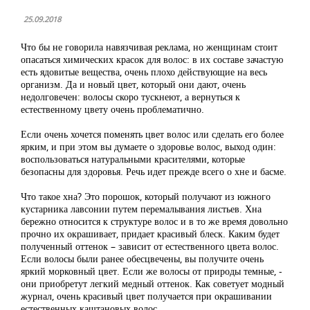
25.09.2018
Что бы не говорила навязчивая реклама, но женщинам стоит
опасаться химических красок для волос: в их составе зачастую
есть ядовитые вещества, очень плохо действующие на весь
организм. Да и новый цвет, который они дают, очень
недолговечен: волосы скоро тускнеют, а вернуться к
естественному цвету очень проблематично.
Если очень хочется поменять цвет волос или сделать его более
ярким, и при этом вы думаете о здоровье волос, выход один:
воспользоваться натуральными красителями, которые
безопасны для здоровья. Речь идет прежде всего о хне и басме.
Что такое хна? Это порошок, который получают из южного
кустарника лавсонии путем перемалывания листьев. Хна
бережно относится к структуре волос и в то же время довольно
прочно их окрашивает, придает красивый блеск. Каким будет
полученный оттенок – зависит от естественного цвета волос.
Если волосы были ранее обесцвечены, вы получите очень
яркий морковный цвет. Если же волосы от природы темные, -
они приобретут легкий медный оттенок. Как советует модный
журнал, очень красивый цвет получается при окрашивании
естественных каштановых волос.