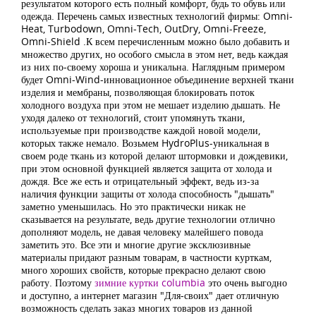
результатом которого есть полный комфорт, будь то обувь или
одежда. Перечень самых известных технологий фирмы: Omni-
Heat, Turbodown, Omni-Tech, OutDry, Omni-Freeze,
Omni-Shield .К всем перечисленным можно было добавить и
множество других, но особого смысла в этом нет, ведь каждая
из них по-своему хороша и уникальна. Наглядным примером
будет Omni-Wind-инновационное объединение верхней ткани
изделия и мембраны, позволяющая блокировать поток
холодного воздуха при этом не мешает изделию дышать. Не
уходя далеко от технологий, стоит упомянуть ткани,
используемые при производстве каждой новой модели,
которых также немало. Возьмем HydroPlus-уникальная в
своем роде ткань из которой делают штормовки и дождевики,
при этом основной функцией является защита от холода и
дождя. Все же есть и отрицательный эффект, ведь из-за
наличия функции защиты от холода способность "дышать"
заметно уменьшилась. Но это практически никак не
сказывается на результате, ведь другие технологии отлично
дополняют модель, не давая человеку малейшего повода
заметить это. Все эти и многие другие эксклюзивные
материалы придают разным товарам, в частности курткам,
много хороших свойств, которые прекрасно делают свою
работу. Поэтому
зимние куртки columbia
это очень выгодно
и доступно, а интернет магазин "Для-своих" дает отличную
возможность сделать заказ многих товаров из данной