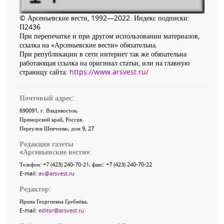
© Арсеньевские вести, 1992—2022. Индекс подписки:
П2436
При перепечатке и при другом использовании материалов,
ссылка на «Арсеньевские вести» обязательна.
При републикации в сети интернет так же обязательна
работающая ссылка на оригинал статьи, или на главную
страницу сайта:
https://www.arsvest.ru/
Почтовый адрес:
690091
, г.
Владивосток
,
Приморский край
,
Россия
.
Переулок Шевченко
, дом 9, 27
Редакция газеты
«
Арсеньевские вести
»:
Телефон:
+7 (423) 240-70-21
, факс:
+7 (423) 240-70-22
E-mail:
av@arsvest.ru
Редактор:
Ирина Георгиевна Гребнёва,
E-mail:
editor@arsvest.ru