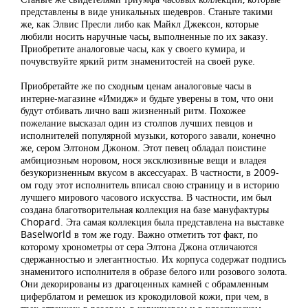
представлены в виде уникальных шедевров. Станьте такими
же, как Элвис Пресли либо как Майкл Джексон, которые
любили носить наручные часы, выполненные по их заказу.
Приобретите аналоговые часы, как у своего кумира, и
почувствуйте яркий ритм знаменитостей на своей руке.
Приобретайте же по сходным ценам аналоговые часы в
интерне-магазине «Имидж» и будьте уверены в том, что они
будут отбивать лично ваш жизненный ритм. Похожее
пожелание высказал один из столпов лучших певцов и
исполнителей популярной музыки, которого завали, конечно
же, сером Элтоном Джоном. Этот певец обладал поистине
амбициозным норовом, нося эксклюзивные вещи и владея
безукоризненным вкусом в аксессуарах. В частности, в 2009-
ом году этот исполнитель вписал свою страницу и в историю
лучшего мирового часового искусства. В частности, им был
создана благотворительная коллекция на базе мануфактуры
Chopard. Эта самая коллекция была представлена на выставке
Baselworld в том же году. Важно отметить тот факт, по
которому хронометры от сера Элтона Джона отличаются
сдержанностью и элегантностью. Их корпуса содержат подпись
знаменитого исполнителя в образе белого или розового золота.
Они декорированы из драгоценных камней с обрамленным
циферблатом и ремешок из крокодиловой кожи, при чем, в