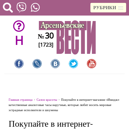
РУБРИКИ
30
№
H
[1723]
Главная страница
Салон красоты
Покупайте в интернет-магазине «Имидж»
качественные аналоговые часы наручные, которые любят носить мировые
эстрадные исполнители и шоумены
Покупайте в интернет-