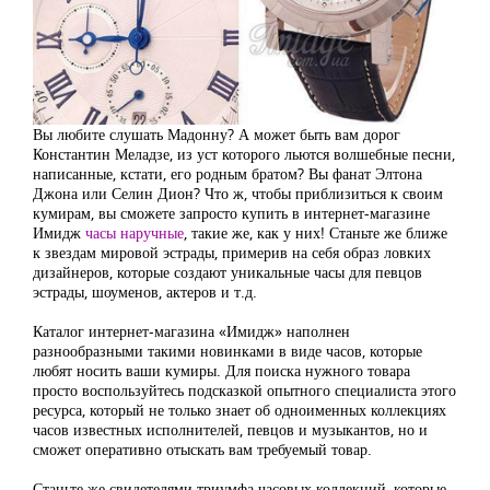
Вы любите слушать Мадонну? А может быть вам дорог
Константин Меладзе, из уст которого льются волшебные песни,
написанные, кстати, его родным братом? Вы фанат Элтона
Джона или Селин Дион? Что ж, чтобы приблизиться к своим
кумирам, вы сможете запросто купить в интернет-магазине
Имидж
часы наручные
, такие же, как у них! Станьте же ближе
к звездам мировой эстрады, примерив на себя образ ловких
дизайнеров, которые создают уникальные часы для певцов
эстрады, шоуменов, актеров и т.д.
Каталог интернет-магазина «Имидж» наполнен
разнообразными такими новинками в виде часов, которые
любят носить ваши кумиры. Для поиска нужного товара
просто воспользуйтесь подсказкой опытного специалиста этого
ресурса, который не только знает об одноименных коллекциях
часов известных исполнителей, певцов и музыкантов, но и
сможет оперативно отыскать вам требуемый товар.
Станьте же свидетелями триумфа часовых коллекций, которые