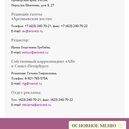
Переулок Шевченко
, дом 9, 27
Редакция газеты
«
Арсеньевские вести
»:
Телефон:
+7 (423) 240-70-21
, факс:
+7 (423) 240-70-22
E-mail:
av@arsvest.ru
Редактор:
Ирина Георгиевна Гребнёва,
E-mail:
editor@arsvest.ru
Собственный корреспондент «АВ»
в Санкт-Петербурге:
Романенко Татьяна Гаврииловна,
Телефон: 8-921-765-5754,
E-mail:
rtg@narod.ru
Отдел рекламы:
Тел.: (423) 240-70-21, факс: (423) 240-70-22
E-mail:
reklama@arsvest.ru
ОСНОВНОЕ МЕНЮ