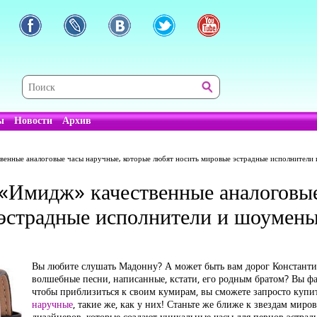
ы
Новости
Архив
твенные аналоговые часы наручные, которые любят носить мировые эстрадные исполнители
 «Имидж» качественные аналоговы
 эстрадные исполнители и шоумен
Вы любите слушать Мадонну? А может быть вам дорог Константин
волшебные песни, написанные, кстати, его родным братом? Вы ф
чтобы приблизиться к своим кумирам, вы сможете запросто куп
наручные
, такие же, как у них! Станьте же ближе к звездам миро
дизайнеров, которые создают уникальные часы для певцов эстрады