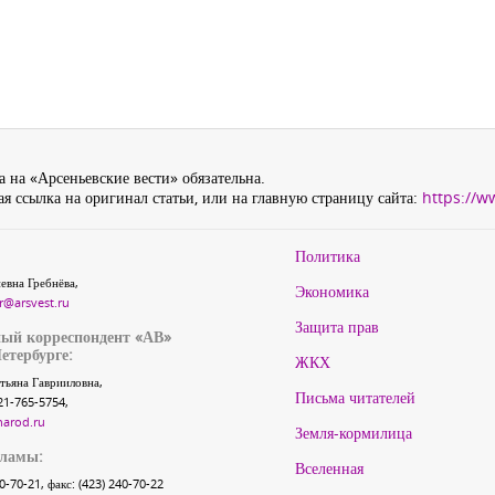
 на «Арсеньевские вести» обязательна.
я ссылка на оригинал статьи, или на главную страницу сайта:
https://w
Политика
евна Гребнёва,
Экономика
r@arsvest.ru
Защита прав
ый корреспондент «АВ»
етербурге:
ЖКХ
тьяна Гаврииловна,
Письма читателей
21-765-5754,
narod.ru
Земля-кормилица
кламы:
Вселенная
40-70-21, факс: (423) 240-70-22