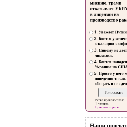
мнению, трамп
отказывает УКР
в лицензии на
производство рак
1. Уважает Путин
2. Боится увелич
эскалацию конфл
3. Никому не дает
лицензии.
4. Боится нападе
Украины на СШ
5. Просто у него 
поведения такая:
обещать и не сдел
Всего проголосовало
1 человек
Прошлые опросы
Наши проект