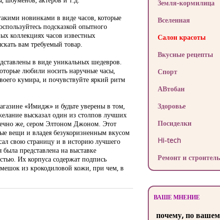
Земля-кормилица
акими новинками в виде часов, которые
Вселенная
оспользуйтесь подсказкой опытного
ных коллекциях часов известных
Салон красоты
скать вам требуемый товар.
Вкусные рецепты
едставлены в виде уникальных шедевров.
которые любили носить наручные часы,
Спорт
своего кумира, и почувствуйте яркий ритм
АВтобан
агазине «Имидж» и будьте уверены в том,
Здоровье
желание высказал один из столпов лучших
Посиделки
нечно же, сером Элтоном Джоном. Этот
ые вещи и владея безукоризненным вкусом
Hi-tech
исал свою страницу и в историю лучшего
я была представлена на выставке
Ремонт и строитель
стью. Их корпуса содержат подпись
мешок из крокодиловой кожи, при чем, в
ВАШЕ МНЕНИЕ
почему, по вашем