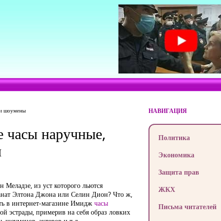
 и шоумены
НАВИГАЦИЯ
е часы наручные,
Политика
ы
Экономика
Защита прав
 Меладзе, из уст которого льются
ЖКХ
анат Элтона Джона или Селин Дион? Что ж,
ить в интернет-магазине Имидж
часы
Письма читателей
вой эстрады, примерив на себя образ ловких
, шоуменов, актеров и т.д.