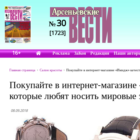
30
№
[1723]
16+
Реклама
ЗаКон
Редакция
Наши автор
Главная страница
Салон красоты
Покупайте в интернет-магазине «Имидж» качес
Покупайте в интернет-магазине
которые любят носить мировые
08.09.2018