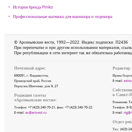
История бренда Pinko
Профессиональные вытяжки для маникюра и педикюра
© Арсеньевские вести, 1992—2022. Индекс подписки: П2436
При перепечатке и при другом использовании материалов, ссылка
При републикации в сети интернет так же обязательна работающа
Почтовый адрес:
Редактор:
690091
, г.
Владивосток
,
Ирина Георги
Приморский край
,
Россия
.
E-mail:
edito
Переулок Шевченко
, дом 9, 27
Собственн
в Санкт-П
Редакция газеты
«
Арсеньевские вести
»:
Романенко Та
Телефон:
+7 (423) 240-70-21
, факс:
+7 (423) 240-70-22
Телефон: 8-9
E-mail:
av@arsvest.ru
E-mail:
rtg@
Отдел ре
Тел.: (423) 2