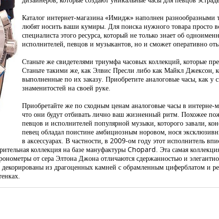
Каталог интернет-магазина «Имидж» наполнен разнообразными т
любят носить ваши кумиры. Для поиска нужного товара просто в
специалиста этого ресурса, который не только знает об одноимен
исполнителей, певцов и музыкантов, но и сможет оперативно оты
Станьте же свидетелями триумфа часовых коллекций, которые пр
Станьте такими же, как Элвис Пресли либо как Майкл Джексон, 
выполненные по их заказу. Приобретите аналоговые часы, как у 
знаменитостей на своей руке.
Приобретайте же по сходным ценам аналоговые часы в интерне-м
что они будут отбивать лично ваш жизненный ритм. Похожее по
певцов и исполнителей популярной музыки, которого завали, ко
певец обладал поистине амбициозным норовом, нося эксклюзивн
в аксессуарах. В частности, в 2009-ом году этот исполнитель вп
орительная коллекция на базе мануфактуры Chopard. Эта самая коллекци
хронометры от сера Элтона Джона отличаются сдержанностью и элегантно
ни декорированы из драгоценных камней с обрамленным циферблатом и ре
тенках.