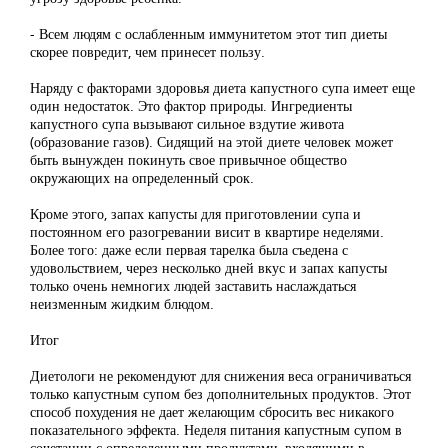
- Всем людям с ослабленным иммунитетом этот тип диеты
скорее повредит, чем принесет пользу.
Наряду с факторами здоровья диета капустного супа имеет еще
один недостаток. Это фактор природы. Ингредиенты
капустного супа вызывают сильное вздутие живота
(образование газов). Сидящий на этой диете человек может
быть вынужден покинуть свое привычное общество
окружающих на определенный срок.
Кроме этого, запах капусты для приготовлении супа и
постоянном его разогревании висит в квартире неделями.
Более того: даже если первая тарелка была съедена с
удовольствием, через несколько дней вкус и запах капусты
только очень немногих людей заставить наслаждаться
неизменным жидким блюдом.
Итог
Диетологи не рекомендуют для снижения веса ограничиваться
только капустным супом без дополнительных продуктов. Этот
способ похудения не дает желающим сбросить вес никакого
показательного эффекта. Неделя питания капустным супом в
сочетании с определенными продуктами, входящими в