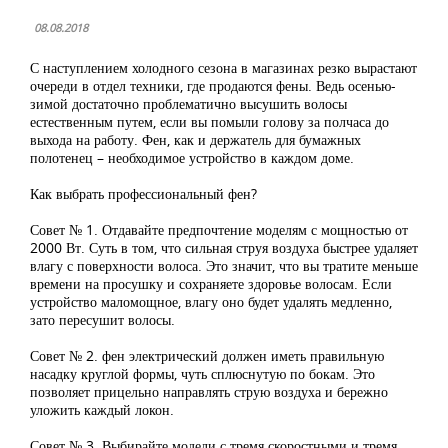
08.08.2018
С наступлением холодного сезона в магазинах резко вырастают
очереди в отдел техники, где продаются фены. Ведь осенью-
зимой достаточно проблематично высушить волосы
естественным путем, если вы помыли голову за полчаса до
выхода на работу. Фен, как и держатель для бумажных
полотенец – необходимое устройство в каждом доме.
Как выбрать профессиональный фен?
Совет № 1. Отдавайте предпочтение моделям с мощностью от
2000 Вт. Суть в том, что сильная струя воздуха быстрее удаляет
влагу с поверхности волоса. Это значит, что вы тратите меньше
времени на просушку и сохраняете здоровье волосам. Если
устройство маломощное, влагу оно будет удалять медленно,
зато пересушит волосы.
Совет № 2. фен электрический должен иметь правильную
насадку круглой формы, чуть сплюснутую по бокам. Это
позволяет прицельно направлять струю воздуха и бережно
уложить каждый локон.
Совет № 3. Выбирайте модели с тремя скоростными и тремя