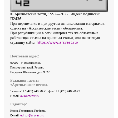
© Арсеньевские вести, 1992—2022. Индекс подписки:
П2436
При перепечатке и при другом использовании материалов,
ссылка на «Арсеньевские вести» обязательна.
При републикации в сети интернет так же обязательна
работающая ссылка на оригинал статьи, или на главную
страницу сайта:
https://www.arsvest.ru/
Почтовый адрес:
690091
, г.
Владивосток
,
Приморский край
,
Россия
.
Переулок Шевченко
, дом 9, 27
Редакция газеты
«
Арсеньевские вести
»:
Телефон:
+7 (423) 240-70-21
, факс:
+7 (423) 240-70-22
E-mail:
av@arsvest.ru
Редактор:
Ирина Георгиевна Гребнёва,
E-mail:
editor@arsvest.ru