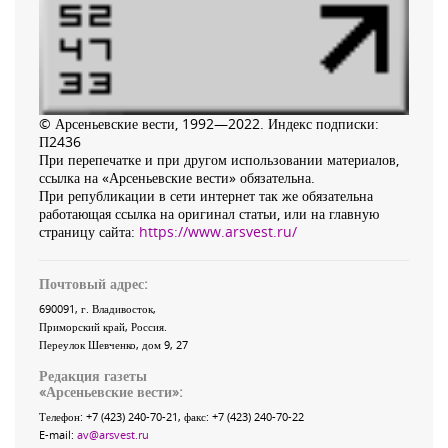
© Арсеньевские вести, 1992—2022. Индекс подписки:
П2436
При перепечатке и при другом использовании материалов,
ссылка на «Арсеньевские вести» обязательна.
При републикации в сети интернет так же обязательна
работающая ссылка на оригинал статьи, или на главную
страницу сайта:
https://www.arsvest.ru/
Почтовый адрес:
690091
, г.
Владивосток
,
Приморский край
,
Россия
.
Переулок Шевченко
, дом 9, 27
Редакция газеты
«
Арсеньевские вести
»:
Телефон:
+7 (423) 240-70-21
, факс:
+7 (423) 240-70-22
E-mail:
av@arsvest.ru