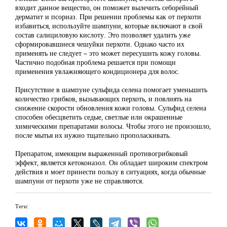
входит данное вещество, он поможет вылечить себорейный
дерматит и псориаз. При решении проблемы как от перхоти
избавиться, используйте шампуни, которые включают в свой
состав салициловую кислоту. Это позволяет удалить уже
сформировавшиеся чешуйки перхоти. Однако часто их
применять не следует – это может пересушить кожу головы.
Частично подобная проблема решается при помощи
применения увлажняющего кондиционера для волос.
Присутствие в шампуне сульфида селена помогает уменьшить
количество грибков, вызывающих перхоть, и повлиять на
снижение скорости обновления кожи головы. Сульфид селена
способен обесцветить седые, светлые или окрашенные
химическими препаратами волосы. Чтобы этого не произошло,
после мытья их нужно тщательно прополаскивать.
Препаратом, имеющим выраженный противогрибковый
эффект, является кетоконазол. Он обладает широким спектром
действия и моет принести пользу в ситуациях, когда обычные
шампуни от перхоти уже не справляются.
Теги: