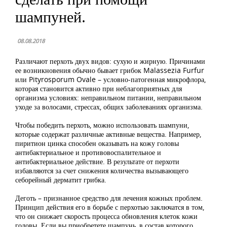
шампуней.
08.08.2018
Различают перхоть двух видов: сухую и жирную. Причинами
ее возникновения обычно бывает грибок Malassezia Furfur
или Pityrosporum Ovale – условно-патогенная микрофлора,
которая становится активно при неблагоприятных для
организма условиях: неправильном питании, неправильном
уходе за волосами, стрессах, общих заболеваниях организма.
Чтобы победить перхоть, можно использовать шампуни,
которые содержат различные активные вещества. Например,
пиритион цинка способен оказывать на кожу головы
антибактериальное и противовоспалительное и
антибактериальное действие. В результате от перхоти
избавляются за счет снижения количества вызывающего
себорейный дерматит грибка.
Деготь – признанное средство для лечения кожных проблем.
Принцип действия его в борьбе с перхотью заключатся в том,
что он снижает скорость процесса обновления клеток кожи
головы. Если вы приобретете шампунь, в состав которого